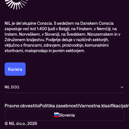
Nagrade & priznanja industrije
Opazljivost
Vodstvo
WORK@NIL
NIL je del skupine Conscia. S sedežem na Danskem Conscia
zaposluje več kot 1.400 ljudi v Belgiji, na Finskem, v Nemčiji, na
Študenti
Irskem, Norveškem, v Sloveniji, na Švedskem, Nizozemskem in v
Trajnost in družbena odgovornost
Združenem kraljestvu. Podjetje deluje v različnih sektorjih,
vključno s financami, zdravjem, proizvodnjo, komunalnimi
storitvami, maloprodajo in javnim sektorjem.
Kariera
NIL D.O.O.
Baragova ulica 5
1000 Ljubljana
Pravno obvestilo
Politika zasebnosti
Varnostna klasifikacija
I
Slovenija
+386 1 4746 500
Slovenia
© NIL d.o.o., 2026