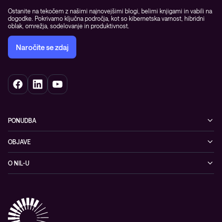
Ostanite na tekočem z našimi najnovejšimi blogi, belimi knjigami in vabili na
dogodke. Pokrivamo ključna področja, kot so kibernetska varnost, hibridni
oblak, omrežja, sodelovanje in produktivnost.
Naročite se zdaj
PONUDBA
Kibernetska varnost
OBJAVE
Omrežje
Dogodki
O NIL-U
Hibridni oblak
Blogi
O podjetju
Sodobno digitalno delovno okolje
Reference
Reference & izjave strank
Izobraževanje
Videi
Partnerji
Upravljane IT storitve in podpora
Vodiči