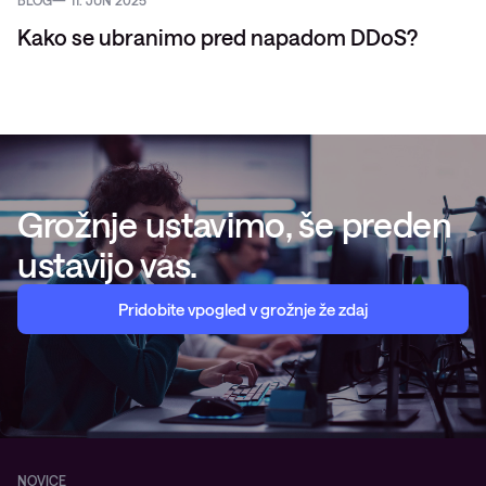
BLOG
11. JUN 2025
Kako se ubranimo pred napadom DDoS?
Grožnje ustavimo, še preden
ustavijo vas.
Pridobite vpogled v grožnje že zdaj
NOVICE