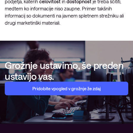
podjetja, katerih
celovitost
in
dostopnost
je treba ščititi,
medtem ko informacije niso zaupne. Primer takšnih
informacij so dokumenti na javnem spletnem strežniku ali
drugi marketinški materiali.
Grožnje ustavimo, še preden
ustavijo vas.
Pridobite vpogled v grožnje že zdaj