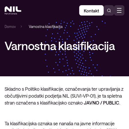
Kontakt
Domov
»
Varnostna klasifikacija
Varnostna klasifikacija
Skladno s Politiko klasifikacije, označevanja ter upravljanja z
občutljivimi podatki podjetja NIL (SUVI-VP-01), je ta spletna
stran označena s klasifikacijsko oznako
JAVNO / PUBLIC
.
Ta klasifikacijska oznaka se nanaša na javne informacije