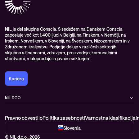
Upravljane IT storitve in podpora
Vodiči
Nagrade & priznanja industrije
Opazljivost
Vodstvo
WORK@NIL
NIL je del skupine Conscia. S sedežem na Danskem Conscia
zaposluje več kot 1.400 ljudi v Belgiji, na Finskem, v Nemčiji, na
Študenti
Irskem, Norveškem, v Sloveniji, na Švedskem, Nizozemskem in v
Trajnost in družbena odgovornost
Združenem kraljestvu. Podjetje deluje v različnih sektorjih,
vključno s financami, zdravjem, proizvodnjo, komunalnimi
storitvami, maloprodajo in javnim sektorjem.
Kariera
NIL D.O.O.
Baragova ulica 5
1000 Ljubljana
Pravno obvestilo
Politika zasebnosti
Varnostna klasifikacija
I
Slovenija
+386 1 4746 500
Slovenia
© NIL d.o.o., 2026