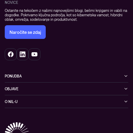
NOVICE
Ostanite na tekočem z našimi najnovejšimi blogi, belimi knjigami in vabili na
dogodke. Pokrivamo ključna področja, kot so kibernetska varnost, hibridni
oblak, omrežja, sodelovanje in produktivnost.
Naročite se zdaj
PONUDBA
Kibernetska varnost
OBJAVE
Omrežje
Dogodki
O NIL-U
Hibridni oblak
Blogi
O podjetju
Sodobno digitalno delovno okolje
Reference
Reference & izjave strank
Izobraževanje
Videi
Partnerji