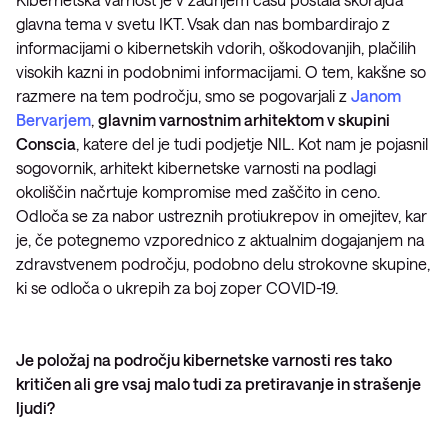
glavna tema v svetu IKT. Vsak dan nas bombardirajo z
informacijami o kibernetskih vdorih, oškodovanjih, plačilih
visokih kazni in podobnimi informacijami. O tem, kakšne so
razmere na tem področju, smo se pogovarjali z
Janom
Bervarjem
,
glavnim varnostnim arhitektom v skupini
Conscia
, katere del je tudi podjetje NIL. Kot nam je pojasnil
sogovornik, arhitekt kibernetske varnosti na podlagi
okoliščin načrtuje kompromise med zaščito in ceno.
Odloča se za nabor ustreznih protiukrepov in omejitev, kar
je, če potegnemo vzporednico z aktualnim dogajanjem na
zdravstvenem področju, podobno delu strokovne skupine,
ki se odloča o ukrepih za boj zoper COVID-19.
Je položaj na področju kibernetske varnosti res tako
kritičen ali gre vsaj malo tudi za pretiravanje in strašenje
ljudi?