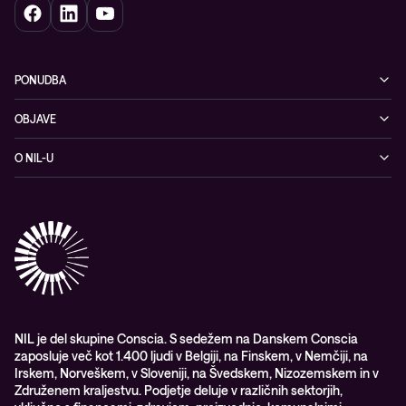
PONUDBA
Kibernetska varnost
OBJAVE
Omrežje
Dogodki
O NIL-U
Hibridni oblak
Blogi
O podjetju
Sodobno digitalno delovno okolje
Reference
Reference & izjave strank
Izobraževanje
Videi
Partnerji
Upravljane IT storitve in podpora
Vodiči
Nagrade & priznanja industrije
Opazljivost
Vodstvo
WORK@NIL
NIL je del skupine Conscia. S sedežem na Danskem Conscia
zaposluje več kot 1.400 ljudi v Belgiji, na Finskem, v Nemčiji, na
Študenti
Irskem, Norveškem, v Sloveniji, na Švedskem, Nizozemskem in v
Trajnost in družbena odgovornost
Združenem kraljestvu. Podjetje deluje v različnih sektorjih,