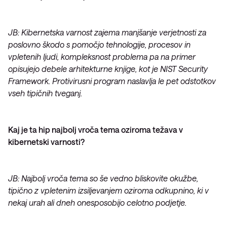
JB: Kibernetska varnost zajema manjšanje verjetnosti za
poslovno škodo s pomočjo tehnologije, procesov in
vpletenih ljudi, kompleksnost problema pa na primer
opisujejo debele arhitekturne knjige, kot je NIST Security
Framework. Protivirusni program naslavlja le pet odstotkov
vseh tipičnih tveganj.
Kaj je ta hip najbolj vroča tema oziroma težava v
kibernetski varnosti?
JB: Najbolj vroča tema so še vedno bliskovite okužbe,
tipično z vpletenim izsiljevanjem oziroma odkupnino, ki v
nekaj urah ali dneh onesposobijo celotno podjetje.