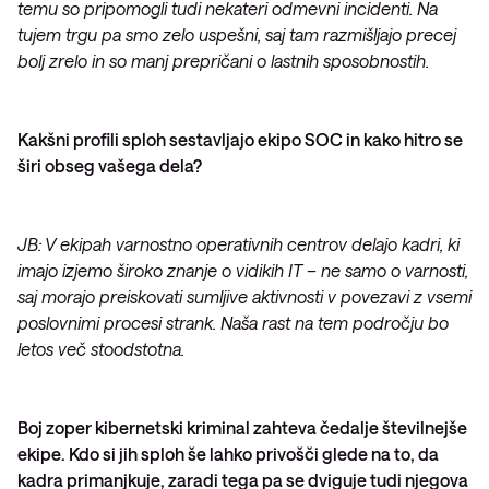
temu so pripomogli tudi nekateri odmevni incidenti. Na
tujem trgu pa smo zelo uspešni, saj tam razmišljajo precej
bolj zrelo in so manj prepričani o lastnih sposobnostih.
Kakšni profili sploh sestavljajo ekipo SOC in kako hitro se
širi obseg vašega dela?
JB: V ekipah varnostno operativnih centrov delajo kadri, ki
imajo izjemo široko znanje o vidikih IT – ne samo o varnosti,
saj morajo preiskovati sumljive aktivnosti v povezavi z vsemi
poslovnimi procesi strank. Naša rast na tem področju bo
letos več stoodstotna.
Boj zoper kibernetski kriminal zahteva čedalje številnejše
ekipe. Kdo si jih sploh še lahko privošči glede na to, da
kadra primanjkuje, zaradi tega pa se dviguje tudi njegova