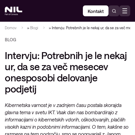
Kontakt
Domov
»
Blogi
»
Intervju: Potrebnih je le nekaj ur, da se za več me
BLOG
Intervju: Potrebnih je le nekaj
ur, da se za več mesecev
onesposobi delovanje
podjetij
Kibernetska varnost je v zadnjem času postala skorajda
glavna tema v svetu IKT. Vsak dan nas bombardirajo z
informacijami o kibernetskih vdorih, oškodovanjih, plačilih
visokih kazni in podobnimi informacijami. O tem, kakšne so
razmere na tem področju, smo se pogovarjali z Janom