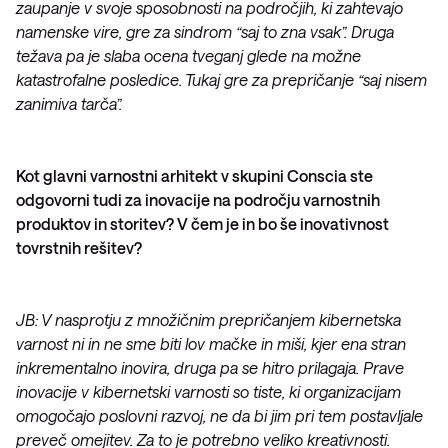
zaupanje v svoje sposobnosti na področjih, ki zahtevajo
namenske vire, gre za sindrom “saj to zna vsak”. Druga
težava pa je slaba ocena tveganj glede na možne
katastrofalne posledice. Tukaj gre za prepričanje “saj nisem
zanimiva tarča”.
Kot glavni varnostni arhitekt v skupini Conscia ste
odgovorni tudi za inovacije na področju varnostnih
produktov in storitev? V čem je in bo še inovativnost
tovrstnih rešitev?
JB: V nasprotju z množičnim prepričanjem kibernetska
varnost ni in ne sme biti lov mačke in miši, kjer ena stran
inkrementalno inovira, druga pa se hitro prilagaja. Prave
inovacije v kibernetski varnosti so tiste, ki organizacijam
omogočajo poslovni razvoj, ne da bi jim pri tem postavljale
preveč omejitev. Za to je potrebno veliko kreativnosti.