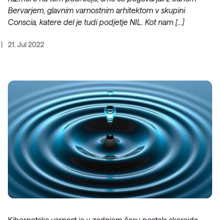
Bervarjem, glavnim varnostnim arhitektom v skupini
Conscia, katere del je tudi podjetje NIL. Kot nam […]
21. Jul 2022
Kibernetska varnost je v zadnjem času postala skorajda