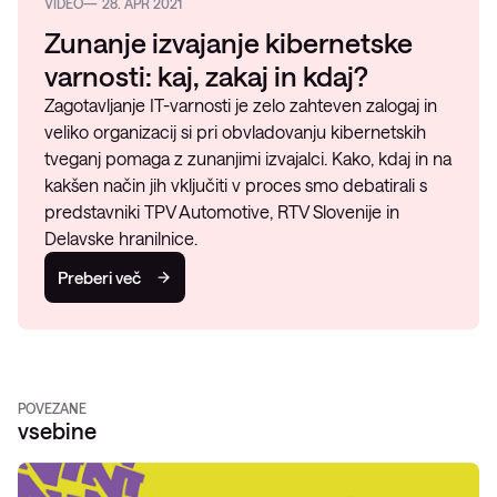
VIDEO
28. APR 2021
Zunanje izvajanje kibernetske
varnosti: kaj, zakaj in kdaj?
Zagotavljanje IT-varnosti je zelo zahteven zalogaj in
veliko organizacij si pri obvladovanju kibernetskih
tveganj pomaga z zunanjimi izvajalci. Kako, kdaj in na
kakšen način jih vključiti v proces smo debatirali s
predstavniki TPV Automotive, RTV Slovenije in
Delavske hranilnice.
Preberi več
POVEZANE
vsebine