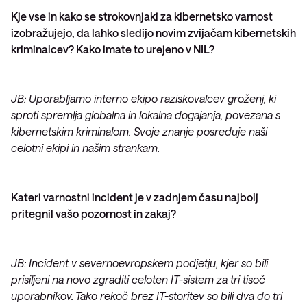
Kje vse in kako se strokovnjaki za kibernetsko varnost
izobražujejo, da lahko sledijo novim zvijačam kibernetskih
kriminalcev? Kako imate to urejeno v NIL?
JB: Uporabljamo interno ekipo raziskovalcev groženj, ki
sproti spremlja globalna in lokalna dogajanja, povezana s
kibernetskim kriminalom. Svoje znanje posreduje naši
celotni ekipi in našim strankam.
Kateri varnostni incident je v zadnjem času najbolj
pritegnil vašo pozornost in zakaj?
JB: Incident v severnoevropskem podjetju, kjer so bili
prisiljeni na novo zgraditi celoten IT-sistem za tri tisoč
uporabnikov. Tako rekoč brez IT-storitev so bili dva do tri