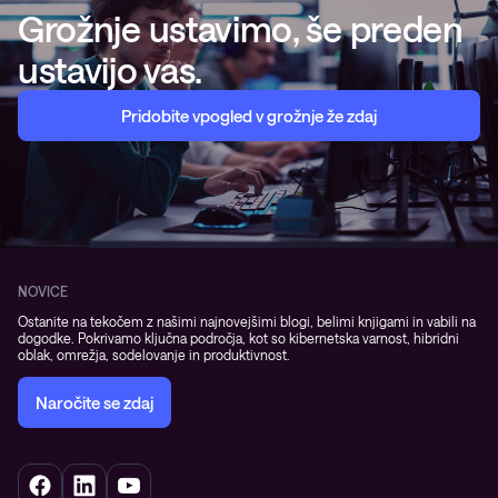
Grožnje ustavimo, še preden
ustavijo vas.
Pridobite vpogled v grožnje že zdaj
NOVICE
Ostanite na tekočem z našimi najnovejšimi blogi, belimi knjigami in vabili na
dogodke. Pokrivamo ključna področja, kot so kibernetska varnost, hibridni
oblak, omrežja, sodelovanje in produktivnost.
Naročite se zdaj