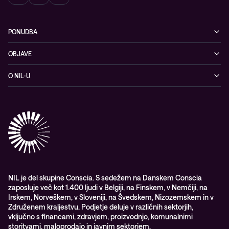
PONUDBA
Kibernetska varnost
OBJAVE
Omrežje
Dogodki
O NIL-U
Hibridni oblak
Blogi
O podjetju
Sodobno digitalno delovno okolje
Reference
Reference & izjave strank
Izobraževanje
Videi
Partnerji
Upravljane IT storitve in podpora
Vodiči
Nagrade & priznanja industrije
Opazljivost
Vodstvo
WORK@NIL
NIL je del skupine Conscia. S sedežem na Danskem Conscia
zaposluje več kot 1.400 ljudi v Belgiji, na Finskem, v Nemčiji, na
Študenti
Irskem, Norveškem, v Sloveniji, na Švedskem, Nizozemskem in v
Trajnost in družbena odgovornost
Združenem kraljestvu. Podjetje deluje v različnih sektorjih,
vključno s financami, zdravjem, proizvodnjo, komunalnimi
storitvami, maloprodajo in javnim sektorjem.