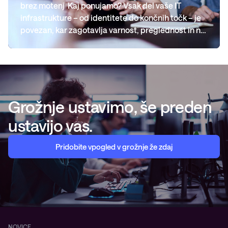
brez motenj Kaj ponujamo? Vsak del vaše IT
infrastrukture – od identitete do končnih točk – je
povezan, kar zagotavlja varnost, preglednost in n…
Grožnje ustavimo, še preden
ustavijo vas.
Pridobite vpogled v grožnje že zdaj
NOVICE