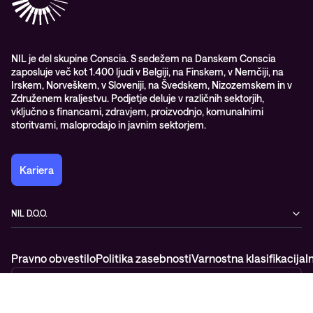
Vodiči
Nagrade & priznanja industrije
Opazljivost
Vodstvo
WORK@NIL
NIL je del skupine Conscia. S sedežem na Danskem Conscia
zaposluje več kot 1.400 ljudi v Belgiji, na Finskem, v Nemčiji, na
Študenti
Irskem, Norveškem, v Sloveniji, na Švedskem, Nizozemskem in v
Trajnost in družbena odgovornost
Združenem kraljestvu. Podjetje deluje v različnih sektorjih,
vključno s financami, zdravjem, proizvodnjo, komunalnimi
storitvami, maloprodajo in javnim sektorjem.
Kariera
NIL D.O.O.
Baragova ulica 5
1000 Ljubljana
Pravno obvestilo
Politika zasebnosti
Varnostna klasifikacija
I
Slovenija
+386 1 4746 500
Slovenia
© NIL d.o.o., 2026