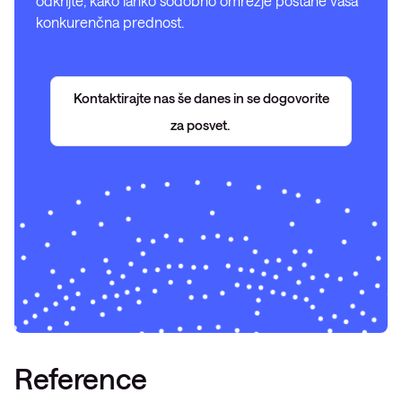
odkrijte, kako lahko sodobno omrežje postane vaša
konkurenčna prednost.
Kontaktirajte nas še danes in se dogovorite
za posvet.
Reference