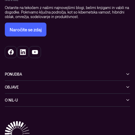
Ostanite na tekočem z našimi najnovejšimi blogi, belimi knjigami in vabili na
dogodke. Pokrivamo ključna področja, kot so kibernetska varnost, hibridni
oblak, omrežja, sodelovanje in produktivnost.
Naročite se zdaj
PONUDBA
Kibernetska varnost
OBJAVE
Omrežje
Dogodki
O NIL-U
Hibridni oblak
Blogi
O podjetju
Sodobno digitalno delovno okolje
Reference
Reference & izjave strank
Izobraževanje
Videi
Partnerji
Upravljane IT storitve in podpora