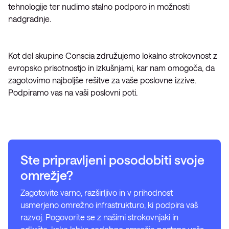
tehnologije ter nudimo stalno podporo in možnosti
nadgradnje.
Kot del skupine Conscia združujemo lokalno strokovnost z
evropsko prisotnostjo in izkušnjami, kar nam omogoča, da
zagotovimo najboljše rešitve za vaše poslovne izzive.
Podpiramo vas na vaši poslovni poti.
Ste pripravljeni posodobiti svoje
omrežje?
Zagotovite varno, razširljivo in v prihodnost
usmerjeno omrežno infrastrukturo, ki podpira vaš
razvoj. Pogovorite se z našimi strokovnjaki in