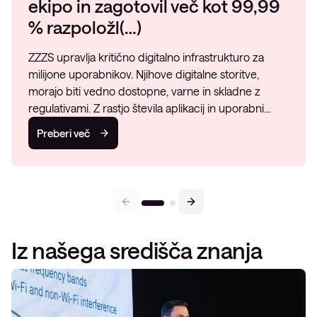
ekipo in zagotovil več kot 99,99
% razpoložl(…)
ZZZS upravlja kritično digitalno infrastrukturo za
milijone uporabnikov. Njihove digitalne storitve,
morajo biti vedno dostopne, varne in skladne z
regulativami. Z rastjo števila aplikacij in uporabni…
Preberi več
Iz našega središča znanja