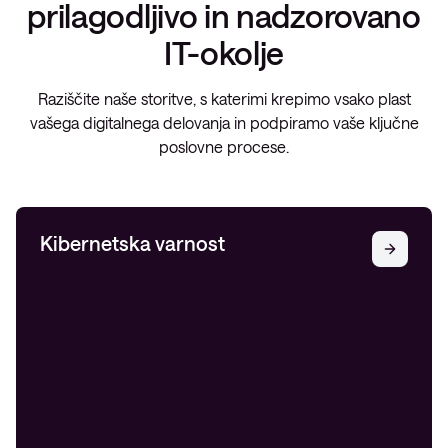
prilagodljivo in nadzorovano
IT-okolje
Raziščite naše storitve, s katerimi krepimo vsako plast
vašega digitalnega delovanja in podpiramo vaše ključne
poslovne procese.
Kibernetska varnost