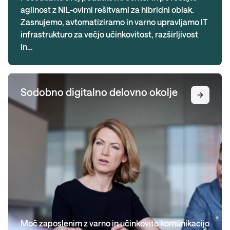
agilnost z NIL-ovimi rešitvami za hibridni oblak.
Zasnujemo, avtomatiziramo in varno upravljamo IT
infrastrukturo za večjo učinkovitost, razširljivost
in…
Sodobno digitalno delovno okolje
Moč zaposlenim z varno in učinkovito komunikacijo