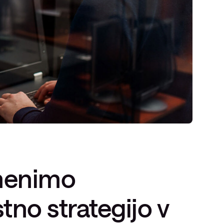
menimo
tno strategijo v