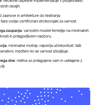
e:
večletne uspešne implementacije v podjetniških,
ridnih okoljih.
 zasnove in arhitekture do testiranja
 faze vodijo certificirani strokovnjaki za varnost.
ega zaupanja:
varnostni modeli temeljijo na minimalnih
ednosti in prilagodljivem nadzoru.
cija:
minimalne motnje, največja učinkovitost. Vaši
perativni, medtem ko se varnost izboljšuje.
vega dne:
rešitve so prilagojene vam in usklajene z
ilji.