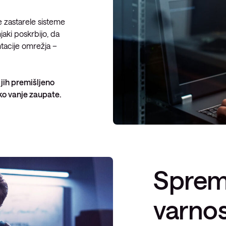
te zastarele sisteme
jaki poskrbijo, da
tacije omrežja –
 jih premišljeno
ko vanje zaupate.
Spre
varnos