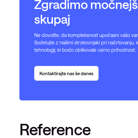
Zgradimo močnejšo
skupaj
Ne dovolite, da kompleksnost upočasni vašo va
Sodelujte z našimi strokovnjaki pri načrtovanju, i
tehnologij, ki bodo oblikovale varno prihodnost.
Kontaktirajte nas še danes
Reference