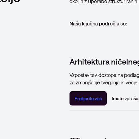
okoljih z uporabo strukturiranih
Naša ključna področja so:
Arhitektura ničelne
Vzpostavitev dostopa na podlagi 
za zmanjšanje tveganja in večje vi
Preberite več
Imate vpraša