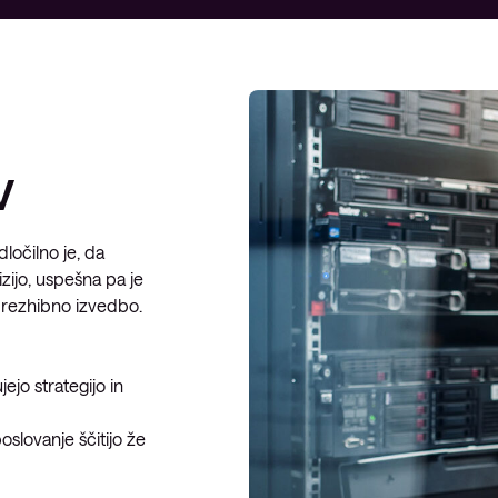
Upravljanje požarne pregrade
Upravljani Microsoft Defender
Upravljana storitev okrevanja po
katastrofi
v
Upravljanje varnostnih kopij
Upravljana oblačna
infrastruktura
ločilno je, da
Upravljanje podatkovnega
zijo, uspešna pa je
centra
n brezhibno izvedbo.
Upravljanje strežniških okolij
Upravljane storitve za Microsoft
ejo strategijo in
okolje
oslovanje ščitijo že