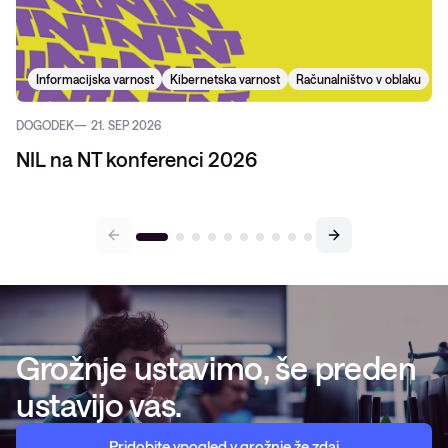
Informacijska varnost
Kibernetska varnost
Računalništvo v oblaku
DOGODEK
21. SEP 2026
NIL na NT konferenci 2026
Grožnje ustavimo, še preden
ustavijo vas.
Pridobite vpogled v grožnje že zdaj