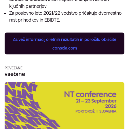
ključnih partnerjev
Za poslovno leto 2021/22 vodstvo pričakuje dvomestno
rast prihodkov in EBIDTE.
Za več informacij o letnih rezultatih in poročilu obiščite
conscia.com
POVEZANE
vsebine