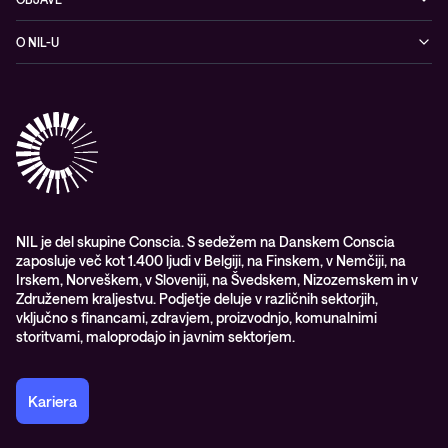
Omrežje
Dogodki
O NIL-U
Hibridni oblak
Blogi
O podjetju
Sodobno digitalno delovno okolje
Reference
Reference & izjave strank
Izobraževanje
Videi
Partnerji
Upravljane IT storitve in podpora
Vodiči
Nagrade & priznanja industrije
Opazljivost
Vodstvo
WORK@NIL
NIL je del skupine Conscia. S sedežem na Danskem Conscia
zaposluje več kot 1.400 ljudi v Belgiji, na Finskem, v Nemčiji, na
Študenti
Irskem, Norveškem, v Sloveniji, na Švedskem, Nizozemskem in v
Trajnost in družbena odgovornost
Združenem kraljestvu. Podjetje deluje v različnih sektorjih,
vključno s financami, zdravjem, proizvodnjo, komunalnimi
storitvami, maloprodajo in javnim sektorjem.
Kariera