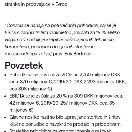
stranke in proizvajalce v Evropi.
“
Conscia se nahaja na poti večanja prihodkov, saj se je
EBIDTA zadnja tri leta vsakoletno povišala za 18 %. Veliko
vlagamo v nadaljnje krepitve naših izjemnih tehničnih
kompetenc, ponujanja drugačnih storitev in
mednarodnega vpliva
,” pravi Erik Bertman.
Povzetek
Prihodki so se povišali za 20 % na 2,750 milijonov DKK
(cca. 370 milijonov €, 2019/20: DKK 2,293 milijonov DKK,
cca 308 milijonov €)
EBIDTA se je zvišala za 20 % na 309 DKK milijonov (cca.
42 milijonov €, 2019/20: 257 milijonov DKK, cca. 35
milijonov €)
Glavne nosilke rasti so bile upravljane storitve in širitev
ključne ponudbe z navzkrižno prodajo in pridobitvami
Strateške pridobitve za krepitev znanja o rešitvah