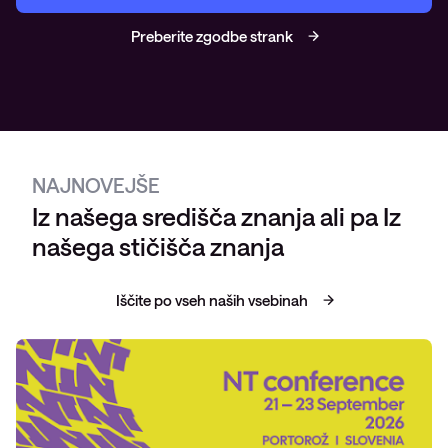
Preberite zgodbe strank
NAJNOVEJŠE
Iz našega središča znanja ali pa Iz
našega stičišča znanja
Iščite po vseh naših vsebinah