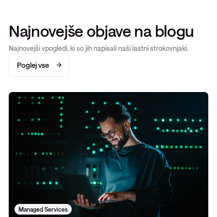
Najnovejše objave na blogu
Najnovejši vpogledi, ki so jih napisali naši lastni strokovnjaki.
Poglej vse
Managed Services