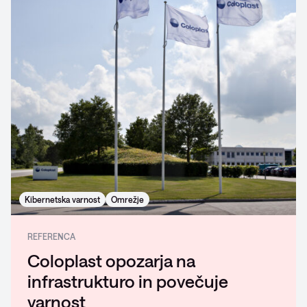
Kibernetska varnost
Omrežje
REFERENCA
Coloplast opozarja na
infrastrukturo in povečuje
varnost