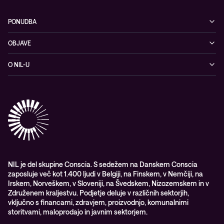
PONUDBA
Kibernetska varnost
OBJAVE
Omrežje
Dogodki
O NIL-U
Hibridni oblak
Blogi
O podjetju
Sodobno digitalno delovno okolje
Reference
Reference & izjave strank
Izobraževanje
Videi
Partnerji
Upravljane IT storitve in podpora
Vodiči
Nagrade & priznanja industrije
Opazljivost
Vodstvo
WORK@NIL
NIL je del skupine Conscia. S sedežem na Danskem Conscia
zaposluje več kot 1.400 ljudi v Belgiji, na Finskem, v Nemčiji, na
Študenti
Irskem, Norveškem, v Sloveniji, na Švedskem, Nizozemskem in v
Trajnost in družbena odgovornost
Združenem kraljestvu. Podjetje deluje v različnih sektorjih,
vključno s financami, zdravjem, proizvodnjo, komunalnimi
storitvami, maloprodajo in javnim sektorjem.