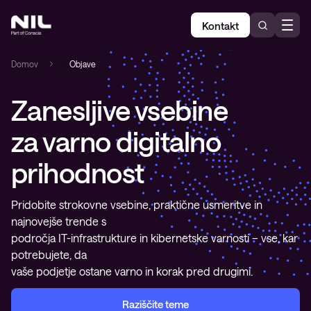
Kontakt
Domov
»
Objave
Zanesljive vsebine
za varno digitalno
prihodnost
Pridobite strokovne vsebine, praktične usmeritve in
najnovejše trende s
področja IT-infrastrukture in kibernetske varnosti – vse, kar
potrebujete, da
vaše podjetje ostane varno in korak pred drugimi.
Raziščite teme