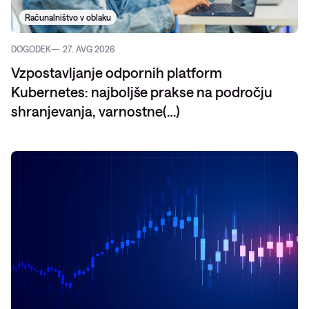
Računalništvo v oblaku
DOGODEK
27. AVG 2026
Vzpostavljanje odpornih platform
Kubernetes: najboljše prakse na področju
shranjevanja, varnostne(…)