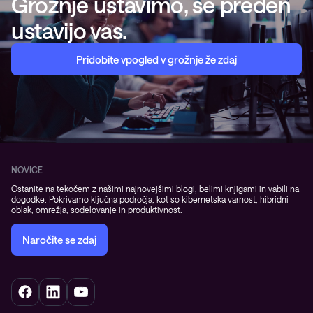
Grožnje ustavimo, še preden
ustavijo vas.
Pridobite vpogled v grožnje že zdaj
NOVICE
Ostanite na tekočem z našimi najnovejšimi blogi, belimi knjigami in vabili na
dogodke. Pokrivamo ključna področja, kot so kibernetska varnost, hibridni
oblak, omrežja, sodelovanje in produktivnost.
Naročite se zdaj