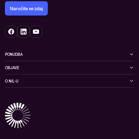
Naročite se zdaj
PONUDBA
Kibernetska varnost
OBJAVE
Omrežje
Dogodki
O NIL-U
Hibridni oblak
Blogi
O podjetju
Sodobno digitalno delovno okolje
Reference
Reference & izjave strank
Izobraževanje
Videi
Partnerji
Upravljane IT storitve in podpora
Vodiči
Nagrade & priznanja industrije
Opazljivost
Vodstvo