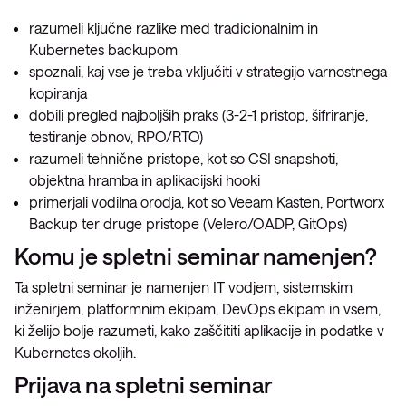
razumeli ključne razlike med tradicionalnim in
Kubernetes backupom
spoznali, kaj vse je treba vključiti v strategijo varnostnega
kopiranja
dobili pregled najboljših praks (3-2-1 pristop, šifriranje,
testiranje obnov, RPO/RTO)
razumeli tehnične pristope, kot so CSI snapshoti,
objektna hramba in aplikacijski hooki
primerjali vodilna orodja, kot so Veeam Kasten, Portworx
Backup ter druge pristope (Velero/OADP, GitOps)
Komu je spletni seminar namenjen?
Ta spletni seminar je namenjen IT vodjem, sistemskim
inženirjem, platformnim ekipam, DevOps ekipam in vsem,
ki želijo bolje razumeti, kako zaščititi aplikacije in podatke v
Kubernetes okoljih.
Prijava na spletni seminar