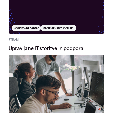
Podatkovni center
Računalništvo v oblaku
STRANI
Upravljane IT storitve in podpora