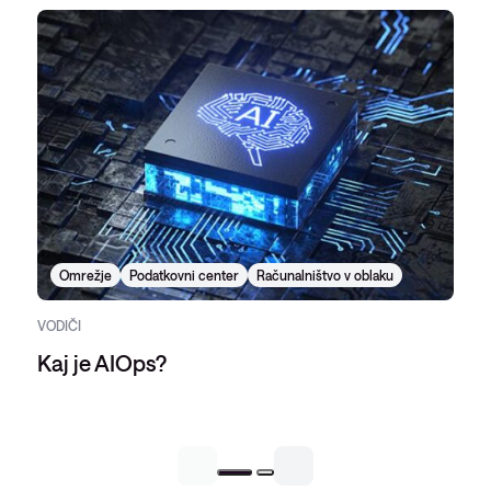
Omrežje
Podatkovni center
Računalništvo v oblaku
VODIČI
Kaj je AIOps?