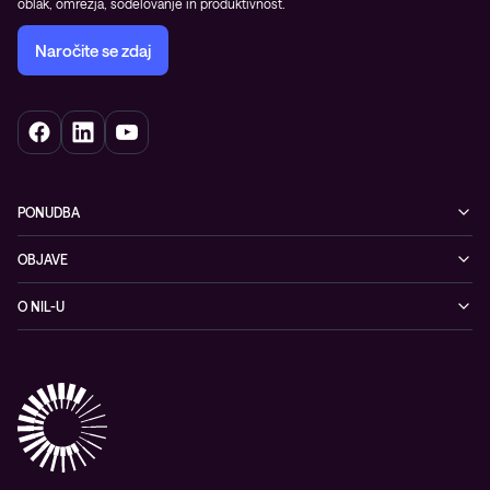
oblak, omrežja, sodelovanje in produktivnost.
Naročite se zdaj
PONUDBA
Kibernetska varnost
OBJAVE
Omrežje
Dogodki
O NIL-U
Hibridni oblak
Blogi
O podjetju
Sodobno digitalno delovno okolje
Reference
Reference & izjave strank
Izobraževanje
Videi
Partnerji
Upravljane IT storitve in podpora
Vodiči
Nagrade & priznanja industrije
Opazljivost
Vodstvo