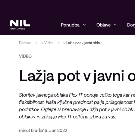
Ponudba
Objave
Dog
Domov
»
Videi
»
Lažja pot v javni oblak
VIDEO
Kibernetska varnost
Blogi
Upravljane v
Varna poslo
Neprekinjen
Tečaji
Advanced Se
NIL Asisten
Lažja pot v javni 
Omrežje
Reference
Varnostne s
Varna progr
Avtomatizaci
Razvoj izobr
Upravljane I
poslovna om
podatkovne
Hibridni oblak
Videi
Upravljanje 
Nadzorne IT 
tehnologij
Varna prost
Oblikovanje
Storitev javnega oblaka Flex IT ponuja veliko tega kar nud
Sodobno digitalno delovno
Vodiči
oblaka ter 
fleksibilnost. Naša ključna prednost pa je prilagojenost
okolje
Implementac
Brezžična o
rešitev
generacije
Zasnovano z
podatkov. Oglejte si predavanje Lažja pot v javni oblak in
Izobraževanje
oblakov in zakaj je Flex IT odlična izbira za vas.
Operacijski s
Upravljane IT storitve in podpora
minut branja
16. Jun 2022