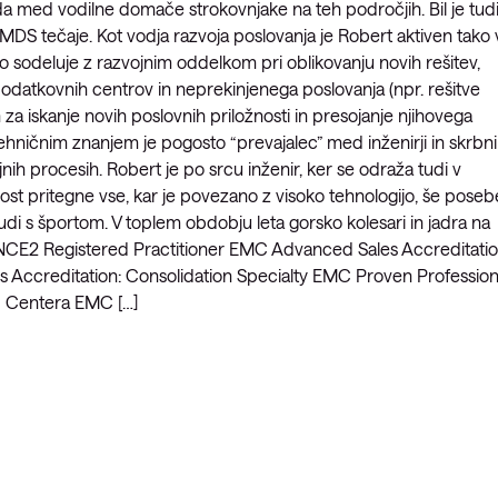
a med vodilne domače strokovnjake na teh področjih. Bil je tud
 MDS tečaje. Kot vodja razvoja poslovanja je Robert aktiven tako 
no sodeluje z razvojnim oddelkom pri oblikovanju novih rešitev,
podatkovnih centrov in neprekinjenega poslovanja (npr. rešitve
za iskanje novih poslovnih priložnosti in presojanje njihovega
ehničnim znanjem je pogosto “prevajalec” med inženirji in skrbni
jnih procesih. Robert je po srcu inženir, ker se odraža tudi v
st pritegne vse, kar je povezano z visoko tehnologijo, še poseb
di s športom. V toplem obdobju leta gorsko kolesari in jadra na
RINCE2 Registered Practitioner EMC Advanced Sales Accreditatio
ccreditation: Consolidation Specialty EMC Proven Profession
d Centera EMC […]