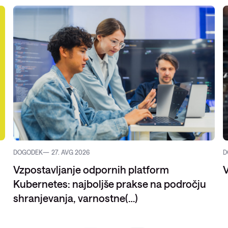
DOGODEK
27. AVG 2026
D
Vzpostavljanje odpornih platform
V
Kubernetes: najboljše prakse na področju
shranjevanja, varnostne(…)