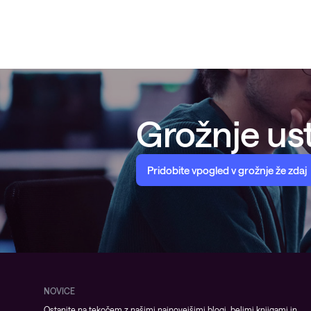
Grožnje ust
Pridobite vpogled v grožnje že zdaj
NOVICE
Ostanite na tekočem z našimi najnovejšimi blogi, belimi knjigami in