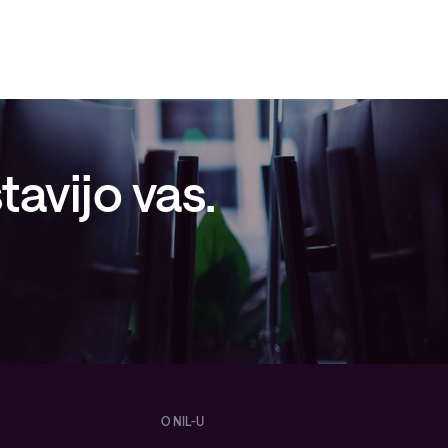
avijo vas.
O NIL-U