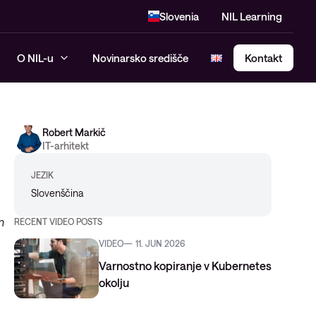
Slovenia
NIL Learning
O NIL-u
Novinarsko središče
Kontakt
Robert Markič
SASE – Secure Access Service
IT-arhitekt
Edge
JEZIK
Slovenščina
n
RECENT VIDEO POSTS
VIDEO
11. JUN 2026
Varnostno kopiranje v Kubernetes
okolju