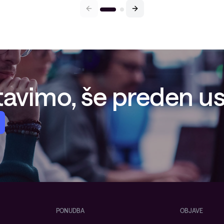
avimo, še preden ust
PONUDBA
OBJAVE