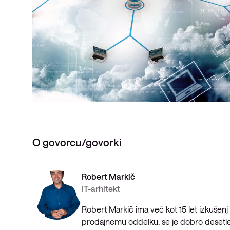
O govorcu/govorki
Robert Markič
IT-arhitekt
Robert Markič ima več kot 15 let izkušenj 
prodajnemu oddelku, se je dobro desetletj