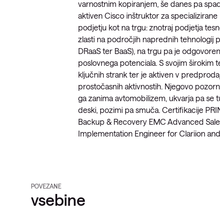
varnostnim kopiranjem, še danes pa spad
aktiven Cisco inštruktor za specializirane
podjetju kot na trgu: znotraj podjetja tes
zlasti na področjih naprednih tehnologij 
DRaaS ter BaaS), na trgu pa je odgovoren 
poslovnega potenciala. S svojim širokim t
ključnih strank ter je aktiven v predproda
prostočasnih aktivnostih. Njegovo pozorno
ga zanima avtomobilizem, ukvarja pa se tu
deski, pozimi pa smuča. Certifikacije P
Backup & Recovery EMC Advanced Sales A
Implementation Engineer for Clariion an
POVEZANE
vsebine