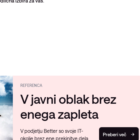
odlična izbira za vas
.
REFERENCA
V javni oblak brez
enega zapleta
V podjetju Better so svoje IT-
Preberi več
okolje brez ene prekinitve dela