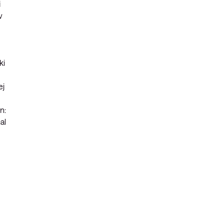
i
v
ki
ej
n:
al