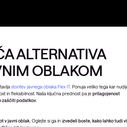
ČA ALTERNATIVA
VNIM OBLAKOM
tavlja
storitev javnega oblaka Flex IT
. Ponuja veliko tega kar nudij
vost in fleksibilnost. Naša ključna prednost pa je
prilagojenost
n zaščiti podatkov
.
t v javni oblak.
Oglejte si ga in i
zvedeli boste, kako lahko tudi vi