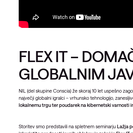
FLEX IT – DOMA
GLOBALNIM JA
NIL (del skupine Conscia) že skoraj 10 let uspešno zago
največji globalni igralci – vrhunsko tehnologijo, zaneslji
lokalnemu trgu ter poudarek na kibernetski varnosti i
Storitev smo predstavili na spletnem seminarju
Lažja po