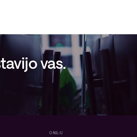
avijo vas.
O NIL-U