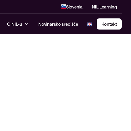
Slovenia
NIL Learning
O NIL-u
Novinarsko središče
Kontakt
SASE – Secure Access Service
Edge