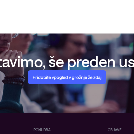
avimo, še preden ust
Pridobite vpogled v grožnje že zdaj
PONUDBA
OBJAVE