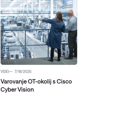
Upravljanje požarne pregrade
Upravljani Microsoft Defender
Upravljana storitev okrevanja po
katastrofi
Upravljanje varnostnih kopij
Upravljana oblačna
infrastruktura
Upravljanje podatkovnega
VIDEI
7/18/2025
centra
Varovanje OT-okolij s Cisco
Upravljanje strežniških okolij
Cyber Vision
Upravljane storitve za Microsoft
okolje