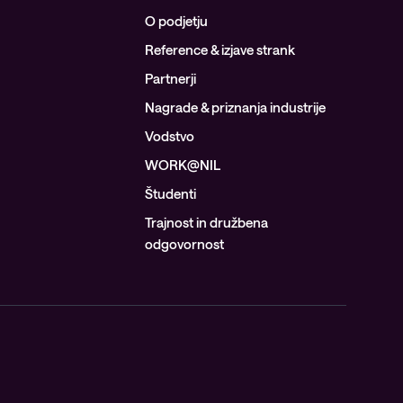
O podjetju
Reference & izjave strank
Partnerji
Nagrade & priznanja industrije
Vodstvo
WORK@NIL
Študenti
Trajnost in družbena
odgovornost