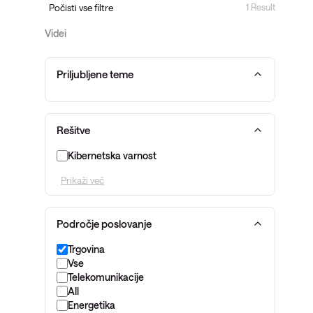
Opazljivost
1 Result
Počisti vse filtre
Videi
Priljubljene teme
Rešitve
Kibernetska varnost
Prikaži več
Področje poslovanje
Trgovina
Vse
Telekomunikacije
All
Energetika