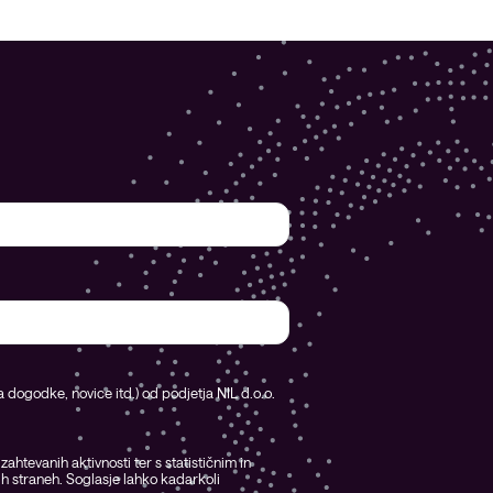
na dogodke, novice itd.) od podjetja NIL d.o.o.
tevanih aktivnosti ter s statističnim in
ih straneh. Soglasje lahko kadarkoli