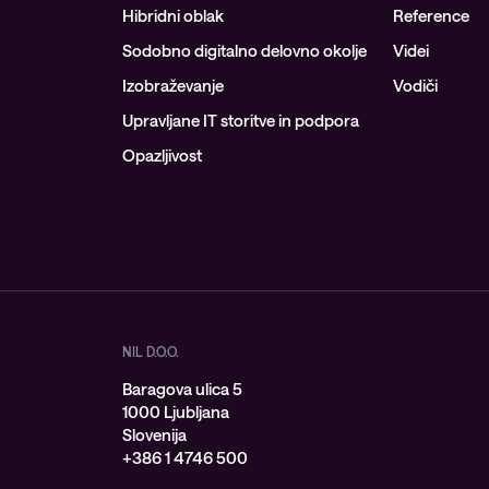
Hibridni oblak
Reference
Sodobno digitalno delovno okolje
Videi
Izobraževanje
Vodiči
Upravljane IT storitve in podpora
Opazljivost
NIL D.O.O.
Baragova ulica 5
1000 Ljubljana
Slovenija
+386 1 4746 500