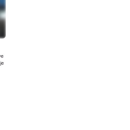
ve
je