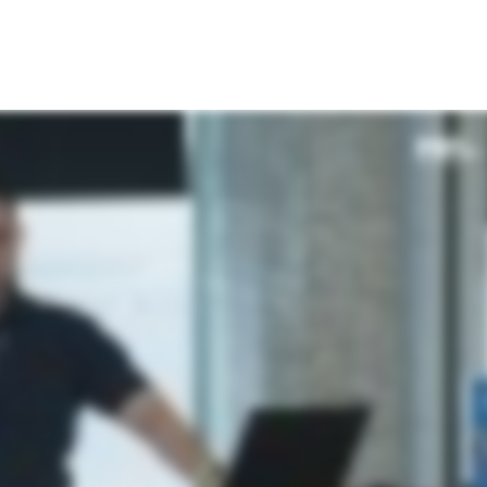
Upravljanje požarne pregrade
Upravljani Microsoft Defender
Upravljana storitev okrevanja po
katastrofi
Upravljanje varnostnih kopij
Upravljana oblačna
infrastruktura
Upravljanje podatkovnega
centra
Upravljanje strežniških okolij
Upravljane storitve za Microsoft
okolje