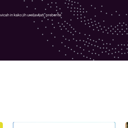
icah in kako jih uveljavljati, preberite