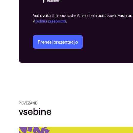
prekličete.
Več o zaščiti in obdelavi vaših osebnih podatkov, o vaših prav
v
politiki zasebnosti
.
Prenesi prezentacijo
POVEZANE
vsebine