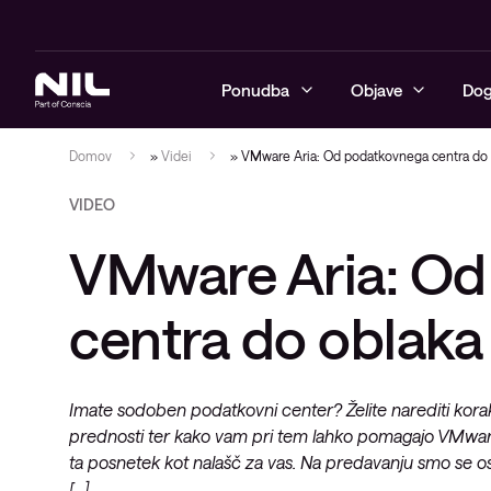
Ponudba
Objave
Dog
Domov
»
Videi
»
VMware Aria: Od podatkovnega centra do 
VIDEO
Kibernetska varnost
Blogi
Upravljane v
Varna poslo
Neprekinjen
Tečaji
Advanced Se
NIL Asisten
VMware Aria: Od
Omrežje
Reference
Varnostne s
Varna progr
Avtomatizaci
Razvoj izobr
Upravljane I
poslovna om
podatkovne
Hibridni oblak
Videi
Upravljanje 
centra do oblaka
Nadzorne IT 
tehnologij
Varna prost
Oblikovanje
Sodobno digitalno delovno
Vodiči
oblaka ter 
okolje
Implementac
Brezžična o
rešitev
generacije
Zasnovano z
Imate sodoben podatkovni center? Želite narediti korak
Izobraževanje
prednosti ter kako vam pri tem lahko pomagajo VMware in
Operacijski s
Upravljane IT storitve in podpora
ta posnetek kot nalašč za vas. Na predavanju smo se os
[…]