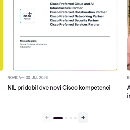
NOVICA
30. JUL 2026
B
NIL pridobil dve novi Cisco kompetenci
A
i