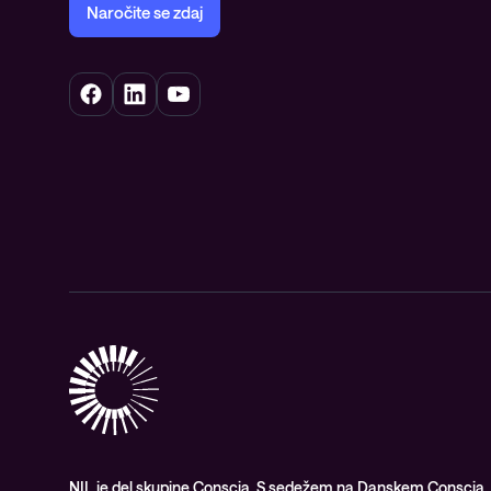
Naročite se zdaj
NIL je del skupine Conscia. S sedežem na Danskem Conscia