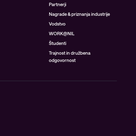
Partnerji
Nagrade & priznanja industrije
Vodstvo
WORK@NIL
Študenti
Trajnost in družbena
odgovornost