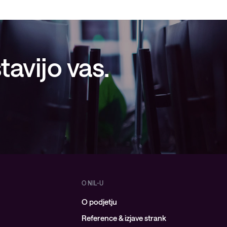
avijo vas.
O NIL-U
O podjetju
Reference & izjave strank