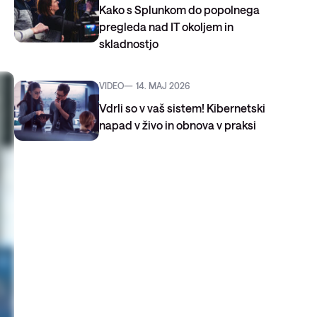
Kako s Splunkom do popolnega
pregleda nad IT okoljem in
skladnostjo
VIDEO
14. MAJ 2026
Vdrli so v vaš sistem! Kibernetski
napad v živo in obnova v praksi