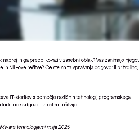
 naprej in ga preoblikovati v zasebni oblak? Vas zanimajo njego
 NIL-ove rešitve? Če ste na ta vprašanja odgovorili pritrdilno, 
ve IT-storitev s pomočjo različnih tehnologij programskega
dodatno nadgradili z lastno rešitvijo.
VMware tehnologijami maja 2025.