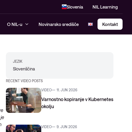
Slovenia
NIL Learning
O NIL-u
Novinarsko središče
Kontakt
SASE – Secure Access Service
JEZIK
Edge
Slovenščina
RECENT VIDEO POSTS
VIDEO
11. JUN 2026
Varnostno kopiranje v Kubernetes
okolju
ve
je
h
VIDEO
9. JUN 2026