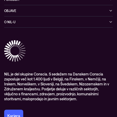
Kibernetska varnost
OBJAVE
Omrežje
Dogodki
O NIL-U
Hibridni oblak
Blogi
O podjetju
Sodobno digitalno delovno okolje
Reference
Reference & izjave strank
Izobraževanje
Videi
Partnerji
Upravljane IT storitve in podpora
Vodiči
Nagrade & priznanja industrije
Opazljivost
Vodstvo
WORK@NIL
NIL je del skupine Conscia. S sedežem na Danskem Conscia
zaposluje več kot 1.400 ljudi v Belgiji, na Finskem, v Nemčiji, na
Študenti
Irskem, Norveškem, v Sloveniji, na Švedskem, Nizozemskem in v
Trajnost in družbena odgovornost
Združenem kraljestvu. Podjetje deluje v različnih sektorjih,
vključno s financami, zdravjem, proizvodnjo, komunalnimi
storitvami, maloprodajo in javnim sektorjem.
Kariera