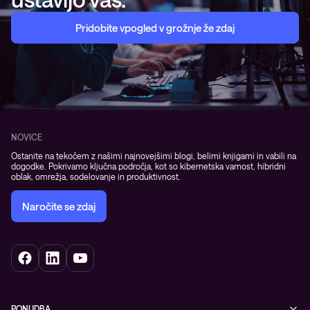
Pridobite vpogled v grožnje že zdaj
NOVICE
Ostanite na tekočem z našimi najnovejšimi blogi, belimi knjigami in vabili na
dogodke. Pokrivamo ključna področja, kot so kibernetska varnost, hibridni
oblak, omrežja, sodelovanje in produktivnost.
Naročite se zdaj
PONUDBA