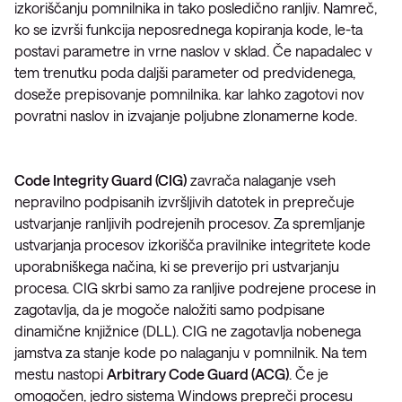
izkoriščanju pomnilnika in tako posledično ranljiv. Namreč,
ko se izvrši funkcija neposrednega kopiranja kode, le-ta
postavi parametre in vrne naslov v sklad. Če napadalec v
tem trenutku poda daljši parameter od predvidenega,
doseže prepisovanje pomnilnika. kar lahko zagotovi nov
povratni naslov in izvajanje poljubne zlonamerne kode.
Code Integrity Guard (CIG)
zavrača nalaganje vseh
nepravilno podpisanih izvršljivih datotek in preprečuje
ustvarjanje ranljivih podrejenih procesov. Za spremljanje
ustvarjanja procesov izkorišča pravilnike integritete kode
uporabniškega načina, ki se preverijo pri ustvarjanju
procesa. CIG skrbi samo za ranljive podrejene procese in
zagotavlja, da je mogoče naložiti samo podpisane
dinamične knjižnice (DLL). CIG ne zagotavlja nobenega
jamstva za stanje kode po nalaganju v pomnilnik. Na tem
mestu nastopi
Arbitrary Code Guard (ACG)
. Če je
omogočen, jedro sistema Windows prepreči procesu