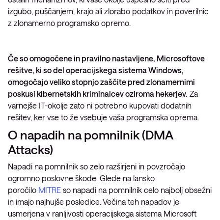
izgubo, puščanjem, krajo ali zlorabo podatkov in poverilnic
z zlonamerno programsko opremo.
Če so omogočene in pravilno nastavljene, Microsoftove
rešitve, ki so del operacijskega sistema Windows,
omogočajo veliko stopnjo zaščite pred zlonamernimi
poskusi kibernetskih kriminalcev oziroma hekerjev.
Za
varnejše IT-okolje zato ni potrebno kupovati dodatnih
rešitev, ker vse to že vsebuje vaša programska oprema.
O napadih na pomnilnik (DMA
Attacks)
Napadi na pomnilnik so zelo razširjeni in povzročajo
ogromno poslovne škode. Glede na lansko
poročilo
MITRE
so napadi na pomnilnik celo najbolj obsežni
in imajo najhujše posledice. Večina teh napadov je
usmerjena v ranljivosti operacijskega sistema Microsoft