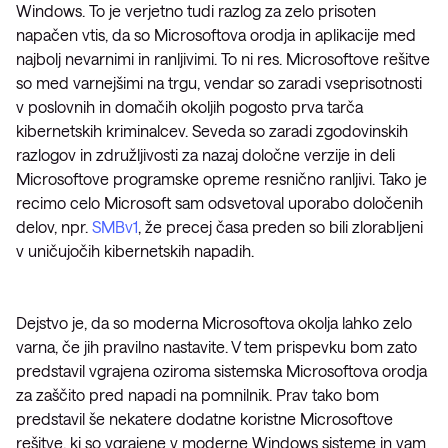
Windows. To je verjetno tudi razlog za zelo prisoten
napačen vtis, da so Microsoftova orodja in aplikacije med
najbolj nevarnimi in ranljivimi. To ni res. Microsoftove rešitve
so med varnejšimi na trgu, vendar so zaradi vseprisotnosti
v poslovnih in domačih okoljih pogosto prva tarča
kibernetskih kriminalcev. Seveda so zaradi zgodovinskih
razlogov in združljivosti za nazaj določne verzije in deli
Microsoftove programske opreme resnično ranljivi. Tako je
recimo celo Microsoft sam odsvetoval uporabo določenih
delov, npr.
SMBv1
, že precej časa preden so bili zlorabljeni
v uničujočih kibernetskih napadih
.
Dejstvo je, da so moderna Microsoftova okolja lahko zelo
varna, če jih pravilno nastavite. V tem prispevku bom zato
predstavil vgrajena oziroma sistemska Microsoftova orodja
za zaščito pred napadi na pomnilnik. Prav tako bom
predstavil še nekatere dodatne koristne Microsoftove
rešitve, ki so vgrajene v moderne Windows sisteme in vam