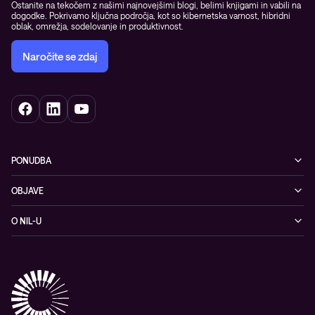
Ostanite na tekočem z našimi najnovejšimi blogi, belimi knjigami in vabili na
dogodke. Pokrivamo ključna področja, kot so kibernetska varnost, hibridni
oblak, omrežja, sodelovanje in produktivnost.
Naročite se zdaj
PONUDBA
Kibernetska varnost
OBJAVE
Omrežje
Dogodki
O NIL-U
Hibridni oblak
Blogi
O podjetju
Sodobno digitalno delovno okolje
Reference
Reference & izjave strank
Izobraževanje
Videi
Partnerji
Upravljane IT storitve in podpora
Vodiči
Nagrade & priznanja industrije