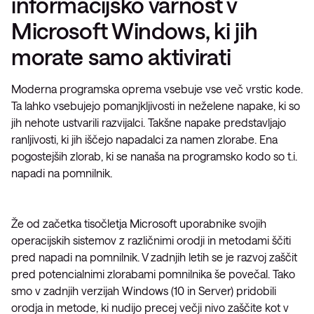
informacijsko varnost v
Microsoft Windows, ki jih
morate samo aktivirati
Moderna programska oprema vsebuje vse več vrstic kode.
Ta lahko vsebujejo pomanjkljivosti in neželene napake, ki so
jih nehote ustvarili razvijalci. Takšne napake predstavljajo
ranljivosti, ki jih iščejo napadalci za namen zlorabe. Ena
pogostejših zlorab, ki se nanaša na programsko kodo so t.i.
napadi na pomnilnik.
Že od začetka tisočletja Microsoft uporabnike svojih
operacijskih sistemov z različnimi orodji in metodami ščiti
pred napadi na pomnilnik. V zadnjih letih se je razvoj zaščit
pred potencialnimi zlorabami pomnilnika še povečal. Tako
smo v zadnjih verzijah Windows (10 in Server) pridobili
orodja in metode, ki nudijo precej večji nivo zaščite kot v