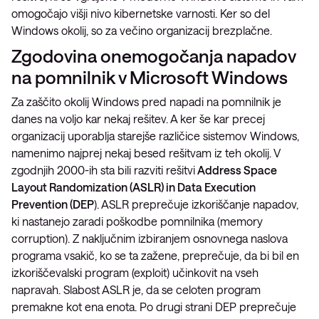
omogočajo višji nivo kibernetske varnosti. Ker so del
Windows okolij, so za večino organizacij brezplačne.
Zgodovina onemogočanja napadov
na pomnilnik v Microsoft Windows
Za zaščito okolij Windows pred napadi na pomnilnik je
danes na voljo kar nekaj rešitev. A ker še kar precej
organizacij uporablja starejše različice sistemov Windows,
namenimo najprej nekaj besed rešitvam iz teh okolij. V
zgodnjih 2000-ih sta bili razviti rešitvi
Address Space
Layout Randomization (ASLR) in Data Execution
Prevention (DEP
). ASLR preprečuje izkoriščanje napadov,
ki nastanejo zaradi poškodbe pomnilnika (memory
corruption). Z naključnim izbiranjem osnovnega naslova
programa vsakič, ko se ta zažene, preprečuje, da bi bil en
izkoriščevalski program (exploit) učinkovit na vseh
napravah. Slabost ASLR je, da se celoten program
premakne kot ena enota. Po drugi strani DEP preprečuje