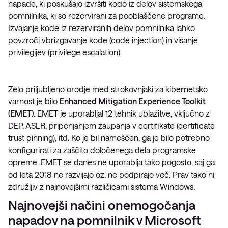
napade, ki poskušajo izvršiti kodo iz delov sistemskega
pomnilnika, ki so rezervirani za pooblaščene programe.
Izvajanje kode iz rezerviranih delov pomnilnika lahko
povzroči vbrizgavanje kode (code injection) in višanje
privilegijev (privilege escalation).
Zelo priljubljeno orodje med strokovnjaki za kibernetsko
varnost je bilo
Enhanced Mitigation Experience Toolkit
(EMET)
. EMET je uporabljal 12 tehnik ublažitve, vključno z
DEP, ASLR, pripenjanjem zaupanja v certifikate (certificate
trust pinning), itd. Ko je bil nameščen, ga je bilo potrebno
konfigurirati za zaščito določenega dela programske
opreme. EMET se danes ne uporablja tako pogosto, saj ga
od leta 2018 ne razvijajo oz. ne podpirajo več. Prav tako ni
združljiv z najnovejšimi različicami sistema Windows.
Najnovejši načini onemogočanja
napadov na pomnilnik v Microsoft