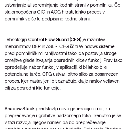
ustvarjanje ali spreminjanje kodnih strani v pomnilniku. Če
sta omogočena CIG in ACG hkrati, lahko proces v
pomnilnik vpiše le podpisane kodne strani.
Tehnologija
Control Flow Guard (CFG)
je razširitev
mehanizmov DEP in ASLR. CFG ščiti Windows sisteme
pred pomnilniškimi ranljivostmi tako, da postavlja stroge
omejitve glede izvajanja posrednih klicev funkcij. Prav tako
opredeljuje nabor funkcij v aplikaciji, ki bi lahko bile
potencialne tarče. CFG ustvari bitno sliko za posamezen
proces, kjer nastavljeni bit označuje, da je naslov veljaven
cilj za posredni klic funkcije.
Shadow Stack
predstavlja novo generacijo orodij za
preprečevanje ugrabitve nadzornega toka. Trenutno je še
v fazi razvoja, njegov namen pa bo preprečevanje