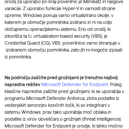
orodij za uporabo pri kraji poverilnic je Mimikatz in njegove
variacije. Z uporabo funkcije Hyper-V in varnosti strojne
opreme, Windows ponuja varno virtualizirano okolje, v
katerem je območje pomnilnika izolirano in ni na voljo
običajnemu operacijskemu sistemu. Eno od orodij, ki
izkorišča ta t.i. virtualization-based security (VBS), je
Credential Guard (CG). VBS poverilnice varno shranjuje v
izoliranem območju pomnilnika, zato jih ni mogoče izpisati
iz pomnilnika.
Na področju zaščite pred grožnjami je trenutno najbolj
napredna rešitev
Microsoft Defender for Endpoint
. Poleg
klasične napredne zaščite pred grožnjami, ki se uporablja v
programu Microsoft Defender Antivirus, zbira podatke iz
vedenjskih senzorjev končnih točk, ki so integrirani v
sistemu Windows; prav tako uporablja moč oblaka in
podatke iz virov obveščanj o grožnjah (threat intelligence).
Microsoft Defender for Endpoint je orodje, ki lahko močno