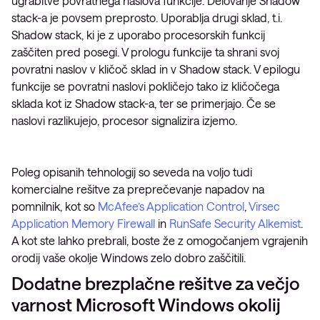
ugrabitve povratnega naslova funkcije. Delovanje Shadow
stack-a je povsem preprosto. Uporablja drugi sklad, t.i.
Shadow stack, ki je z uporabo procesorskih funkcij
zaščiten pred posegi. V prologu funkcije ta shrani svoj
povratni naslov v kličoč sklad in v Shadow stack. V epilogu
funkcije se povratni naslovi pokličejo tako iz kličočega
sklada kot iz Shadow stack-a, ter se primerjajo. Če se
naslovi razlikujejo, procesor signalizira izjemo.
Poleg opisanih tehnologij so seveda na voljo tudi
komercialne rešitve za preprečevanje napadov na
pomnilnik, kot so
McAfee’s Application Control
,
Virsec
Application Memory Firewall
in
RunSafe Security Alkemist
.
A kot ste lahko prebrali, boste že z omogočanjem vgrajenih
orodij vaše okolje Windows zelo dobro zaščitili.
Dodatne brezplačne rešitve za večjo
varnost Microsoft Windows okolij