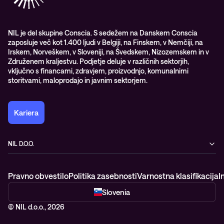
Opazljivost
Vodstvo
WORK@NIL
NIL je del skupine Conscia. S sedežem na Danskem Conscia
zaposluje več kot 1.400 ljudi v Belgiji, na Finskem, v Nemčiji, na
Študenti
Irskem, Norveškem, v Sloveniji, na Švedskem, Nizozemskem in v
Trajnost in družbena odgovornost
Združenem kraljestvu. Podjetje deluje v različnih sektorjih,
vključno s financami, zdravjem, proizvodnjo, komunalnimi
storitvami, maloprodajo in javnim sektorjem.
Kariera
NIL D.O.O.
Baragova ulica 5
1000 Ljubljana
Pravno obvestilo
Politika zasebnosti
Varnostna klasifikacija
I
Slovenija
+386 1 4746 500
Slovenia
© NIL d.o.o., 2026