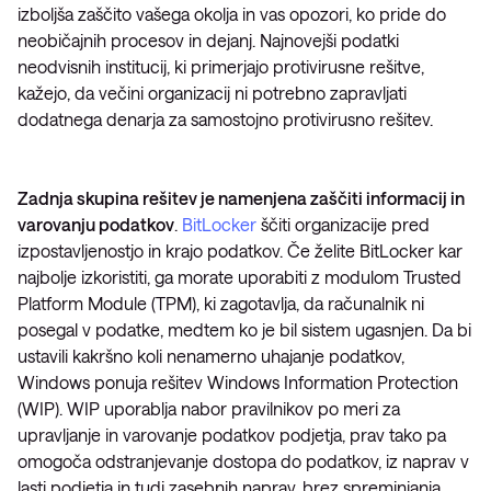
izboljša zaščito vašega okolja in vas opozori, ko pride do
neobičajnih procesov in dejanj. Najnovejši podatki
neodvisnih institucij, ki primerjajo protivirusne rešitve,
kažejo, da večini organizacij ni potrebno zapravljati
dodatnega denarja za samostojno protivirusno rešitev.
Zadnja skupina rešitev je namenjena zaščiti informacij in
varovanju podatkov
.
BitLocker
ščiti organizacije pred
izpostavljenostjo in krajo podatkov. Če želite BitLocker kar
najbolje izkoristiti, ga morate uporabiti z modulom Trusted
Platform Module (TPM), ki zagotavlja, da računalnik ni
posegal v podatke, medtem ko je bil sistem ugasnjen. Da bi
ustavili kakršno koli nenamerno uhajanje podatkov,
Windows ponuja rešitev Windows Information Protection
(WIP). WIP uporablja nabor pravilnikov po meri za
upravljanje in varovanje podatkov podjetja, prav tako pa
omogoča odstranjevanje dostopa do podatkov, iz naprav v
lasti podjetja in tudi zasebnih naprav, brez spreminjanja