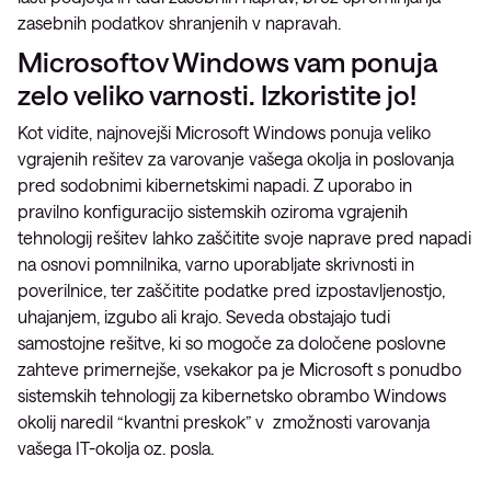
zasebnih podatkov shranjenih v napravah.
Microsoftov Windows vam ponuja
zelo veliko varnosti. Izkoristite jo!
Kot vidite, najnovejši Microsoft Windows ponuja veliko
vgrajenih rešitev za varovanje vašega okolja in poslovanja
pred sodobnimi kibernetskimi napadi. Z uporabo in
pravilno konfiguracijo sistemskih oziroma vgrajenih
tehnologij rešitev lahko zaščitite svoje naprave pred napadi
na osnovi pomnilnika, varno uporabljate skrivnosti in
poverilnice, ter zaščitite podatke pred izpostavljenostjo,
uhajanjem, izgubo ali krajo. Seveda obstajajo tudi
samostojne rešitve, ki so mogoče za določene poslovne
zahteve primernejše, vsekakor pa je Microsoft s ponudbo
sistemskih tehnologij za kibernetsko obrambo Windows
okolij naredil “kvantni preskok” v zmožnosti varovanja
vašega IT-okolja oz. posla.