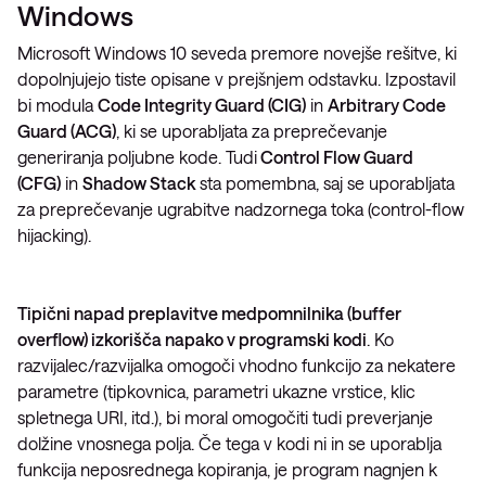
Windows
Microsoft Windows 10 seveda premore novejše rešitve, ki
dopolnjujejo tiste opisane v prejšnjem odstavku. Izpostavil
bi modula
Code Integrity Guard (CIG)
in
Arbitrary Code
Guard (ACG)
, ki se uporabljata za preprečevanje
generiranja poljubne kode. Tudi
Control Flow Guard
(CFG)
in
Shadow Stack
sta pomembna, saj se uporabljata
za preprečevanje ugrabitve nadzornega toka (control-flow
hijacking).
Tipični napad preplavitve medpomnilnika (buffer
overflow) izkorišča napako v programski kodi
. Ko
razvijalec/razvijalka omogoči vhodno funkcijo za nekatere
parametre (tipkovnica, parametri ukazne vrstice, klic
spletnega URI, itd.), bi moral omogočiti tudi preverjanje
dolžine vnosnega polja. Če tega v kodi ni in se uporablja
funkcija neposrednega kopiranja, je program nagnjen k