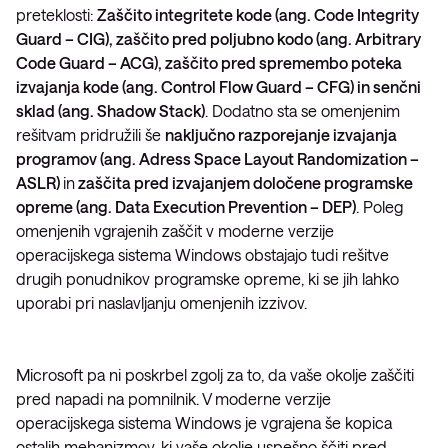
preteklosti:
Zaščito integritete kode (ang. Code Integrity
Guard – CIG), zaščito pred poljubno kodo (ang. Arbitrary
Code Guard – ACG), zaščito pred spremembo poteka
izvajanja kode (ang. Control Flow Guard – CFG) in senčni
sklad (ang. Shadow Stack)
. Dodatno sta se omenjenim
rešitvam pridružili še
naključno razporejanje izvajanja
programov (ang. Adress Space Layout Randomization –
ASLR)
in
zaščita pred izvajanjem določene programske
opreme (ang. Data Execution Prevention – DEP)
. Poleg
omenjenih vgrajenih zaščit v moderne verzije
operacijskega sistema Windows obstajajo tudi rešitve
drugih ponudnikov programske opreme, ki se jih lahko
uporabi pri naslavljanju omenjenih izzivov.
Microsoft pa ni poskrbel zgolj za to, da vaše okolje zaščiti
pred napadi na pomnilnik. V moderne verzije
operacijskega sistema Windows je vgrajena še kopica
ostalih mehanizmov, ki vaše okolje uspešno ščiti pred