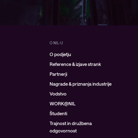
O NIL-U
O podjetju
Reference & izjave strank
Partnerji
Nagrade & priznanja industrije
Vodstvo
WORK@NIL
Študenti
Trajnost in družbena
odgovornost