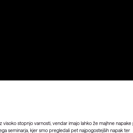
z visoko stopnjo varnosti, vendar imajo lahko že majhne napake 
ega seminarja, kjer smo pregledali pet najpogostejših napak ter