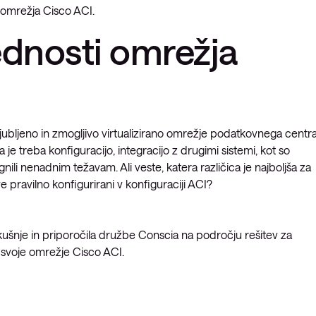
a omrežja Cisco ACI.
rednosti omrežja
ljubljeno in zmogljivo virtualizirano omrežje podatkovnega centr
je treba konfiguracijo, integracijo z drugimi sistemi, kot so
ognili nenadnim težavam. Ali veste, katera različica je najboljša za
e pravilno konfigurirani v konfiguraciji ACI?
izkušnje in priporočila družbe Conscia na področju rešitev za
te svoje omrežje Cisco ACI.