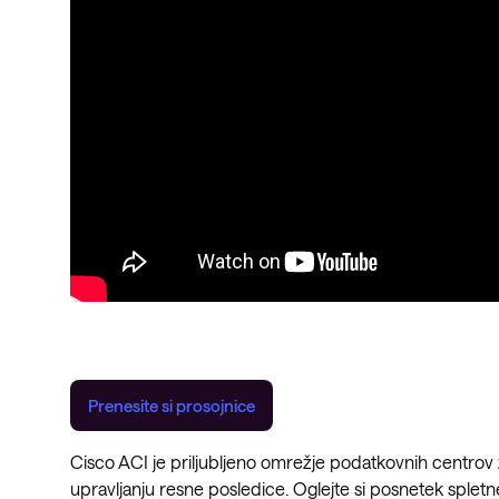
Prenesite si prosojnice
Cisco ACI je priljubljeno omrežje podatkovnih centrov 
upravljanju resne posledice. Oglejte si posnetek spletn