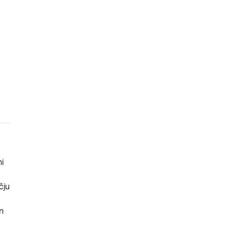
i
čju
in