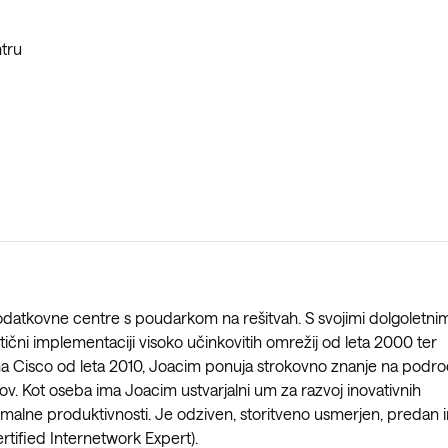
tru
odatkovne centre s poudarkom na rešitvah. S svojimi dolgoletnim
ktični implementaciji visoko učinkovitih omrežij od leta 2000 ter
o na Cisco od leta 2010, Joacim ponuja strokovno znanje na podro
rov. Kot oseba ima Joacim ustvarjalni um za razvoj inovativnih
ksimalne produktivnosti. Je odziven, storitveno usmerjen, predan 
rtified Internetwork Expert).