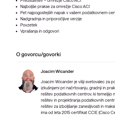
Predstavitev – omrežje Cisco ACI
Najboljše prakse za omrežje Cisco ACI
Pet najpogostejših napak v vašem podatkovnem cen
Nadgradnja in priporočljive verzije
Povzetek
Vprašanja in odgovori
O govorcu/govorki
Joacim Wicander
Joacim Wicander je višji svetovalec za p
izkušnjami pri načrtovanju, gradnji in pra
rešitev podatkovnih centrov, ki temeljij
rešitev in projektiranja podatkovnih cent
rešitev za izboljšanje zanesljivosti in ma
ima od leta 2015 certifikat CCIE (Cisco Ce