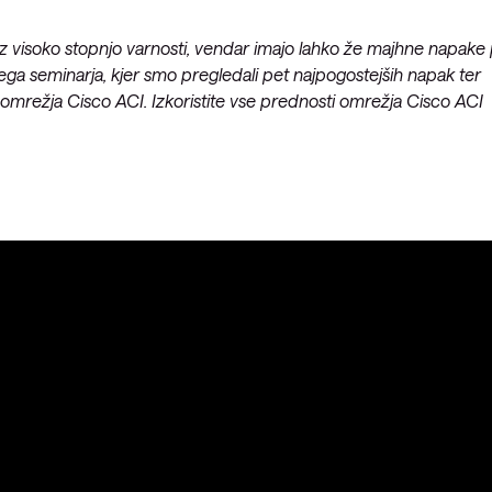
Upravljanje požarne pregrade
z visoko stopnjo varnosti, vendar imajo lahko že majhne napake 
Upravljani Microsoft Defender
ega seminarja, kjer smo pregledali pet najpogostejših napak ter
Upravljana storitev okrevanja po
 omrežja Cisco ACI. Izkoristite vse prednosti omrežja Cisco ACI
katastrofi
Upravljanje varnostnih kopij
Upravljana oblačna
infrastruktura
Upravljanje podatkovnega
centra
Upravljanje strežniških okolij
Upravljane storitve za Microsoft
okolje