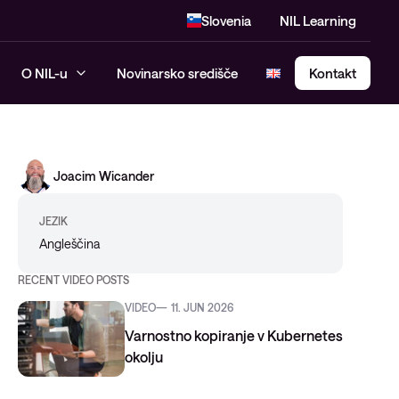
Slovenia
NIL Learning
O NIL-u
Novinarsko središče
Kontakt
Joacim Wicander
SASE – Secure Access Service
Edge
JEZIK
Angleščina
RECENT VIDEO POSTS
VIDEO
11. JUN 2026
Varnostno kopiranje v Kubernetes
okolju