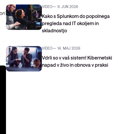
VIDEO
9. JUN 2026
pri
Kako s Splunkom do popolnega
pregleda nad IT okoljem in
skladnostjo
VIDEO
14. MAJ 2026
Vdrli so v vaš sistem! Kibernetski
napad v živo in obnova v praksi