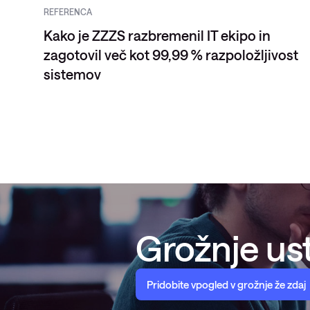
REFERENCA
Kako je ZZZS razbremenil IT ekipo in
zagotovil več kot 99,99 % razpoložljivost
sistemov
Grožnje ust
Pridobite vpogled v grožnje že zdaj