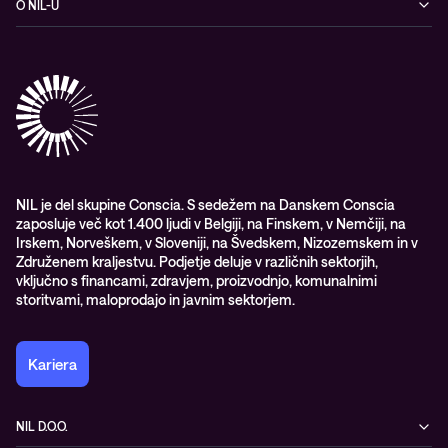
O NIL-U
Hibridni oblak
Blogi
O podjetju
Sodobno digitalno delovno okolje
Reference
Reference & izjave strank
Izobraževanje
Videi
Partnerji
Upravljane IT storitve in podpora
Vodiči
Nagrade & priznanja industrije
Opazljivost
Vodstvo
WORK@NIL
NIL je del skupine Conscia. S sedežem na Danskem Conscia
zaposluje več kot 1.400 ljudi v Belgiji, na Finskem, v Nemčiji, na
Študenti
Irskem, Norveškem, v Sloveniji, na Švedskem, Nizozemskem in v
Trajnost in družbena odgovornost
Združenem kraljestvu. Podjetje deluje v različnih sektorjih,
vključno s financami, zdravjem, proizvodnjo, komunalnimi
storitvami, maloprodajo in javnim sektorjem.
Kariera
NIL D.O.O.