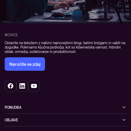
NOVICE
Ostanite na tekočem z našimi najnovejšimi blogi, belimi knjigami in vabili na
dogodke. Pokrivamo ključna področja, kot so kibernetska varnost, hibridni
oblak, omrežja, sodelovanje in produktivnost.
Naročite se zdaj
PONUDBA
Kibernetska varnost
OBJAVE
Omrežje
Dogodki