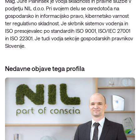
Mag. Jure Planinšek je vodja skladnosti in pravne službe v
podjetju NIL d.o.o. Pri svojem delu se osredotoča na
gospodarsko in informacijsko pravo, kibernetsko varnost
ter regulativno skladnost. Je skrbnik sistemov vodenja in
ISO presojevalec po standardih ISO 9001, ISO/IEC 27001
in ISO 22301. Je tudi vodja sekcije gospodarskih pravnikov
Slovenije.
Nedavne objave tega profila