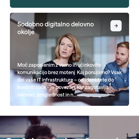
Sodobno digitalno delovno
okolje
Moč zaposlenim z varno in učinkovito
komunikacijo brez motenj Kaj ponujamo? Vsak
del vaše IT infrastrukture – od identitete do
končnih točk – je povezan, kar zagotavlja
varnost, preglednost in n…