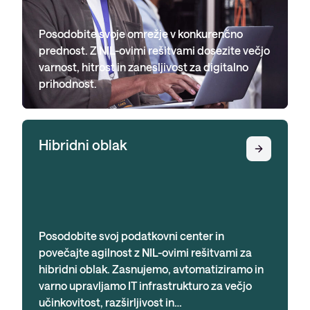
Posodobite svoje omrežje v konkurenčno
prednost. Z NIL-ovimi rešitvami dosezite večjo
varnost, hitrost in zanesljivost za digitalno
prihodnost.
Hibridni oblak
Posodobite svoj podatkovni center in
povečajte agilnost z NIL-ovimi rešitvami za
hibridni oblak. Zasnujemo, avtomatiziramo in
varno upravljamo IT infrastrukturo za večjo
učinkovitost, razširljivost in…