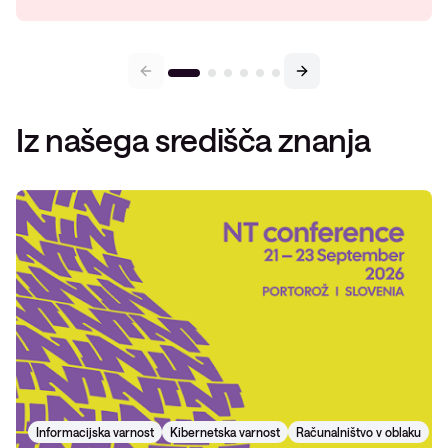
Iz našega središča znanja
Informacijska varnost
Kibernetska varnost
Računalništvo v oblaku