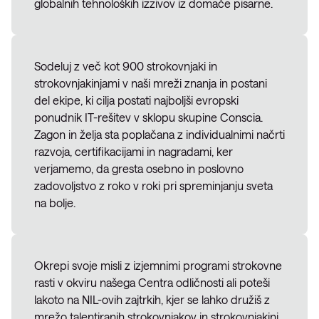
globalnih tehnoloških izzivov iz domače pisarne.
Sodeluj z več kot 900 strokovnjaki in
strokovnjakinjami v naši mreži znanja in postani
del ekipe, ki cilja postati najboljši evropski
ponudnik IT-rešitev v sklopu skupine Conscia.
Zagon in želja sta poplačana z individualnimi načrti
razvoja, certifikacijami in nagradami, ker
verjamemo, da gresta osebno in poslovno
zadovoljstvo z roko v roki pri spreminjanju sveta
na bolje.
Okrepi svoje misli z izjemnimi programi strokovne
rasti v okviru našega Centra odličnosti ali poteši
lakoto na NIL-ovih zajtrkih, kjer se lahko družiš z
mrežo talentiranih strokovnjakov in strokovnjakinj,