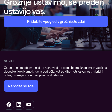
Grožnje ustavimo, še preden
ustavijo vas.
Pridobite vpogled v grožnje že zdaj
NOVICE
Ostanite na tekočem z našimi najnovejšimi blogi, belimi knjigami in vabili na
dogodke. Pokrivamo ključna področja, kot so kibernetska varnost, hibridni
oblak, omrežja, sodelovanje in produktivnost.
Naročite se zdaj