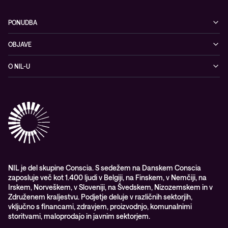
PONUDBA
Kibernetska varnost
OBJAVE
Omrežje
Dogodki
O NIL-U
Hibridni oblak
Blogi
O podjetju
Sodobno digitalno delovno okolje
Reference
Reference & izjave strank
Izobraževanje
Videi
Partnerji
Upravljane IT storitve in podpora
Vodiči
Nagrade & priznanja industrije
Opazljivost
Vodstvo
WORK@NIL
NIL je del skupine Conscia. S sedežem na Danskem Conscia
zaposluje več kot 1.400 ljudi v Belgiji, na Finskem, v Nemčiji, na
Študenti
Irskem, Norveškem, v Sloveniji, na Švedskem, Nizozemskem in v
Trajnost in družbena odgovornost
Združenem kraljestvu. Podjetje deluje v različnih sektorjih,
vključno s financami, zdravjem, proizvodnjo, komunalnimi
storitvami, maloprodajo in javnim sektorjem.