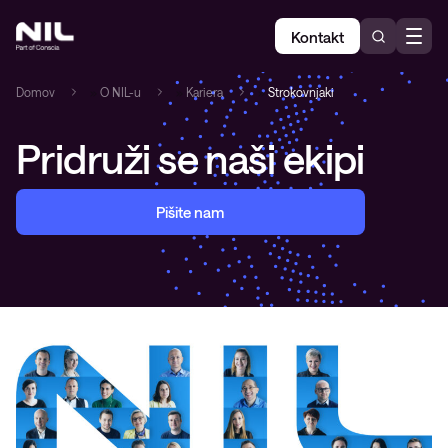
Kontakt
Domov
»
O NIL-u
»
Kariera
»
Strokovnjaki
Pridruži se naši ekipi
Pišite nam