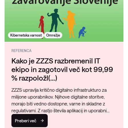
Kibernetska varnost
Omrežje
REFERENCA
Kako je ZZZS razbremenil IT
ekipo in zagotovil več kot 99,99
% razpoložl(…)
ZZZS upravlja kritično digitalno infrastrukturo za
milijone uporabnikov. Njihove digitalne storitve,
morajo biti vedno dostopne, varne in skladne z
regulativami. Z rastjo števila aplikacij in uporabni…
Preberi več