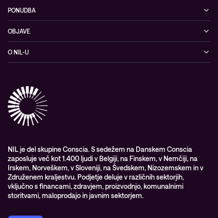
PONUDBA
Kibernetska varnost
OBJAVE
Omrežje
Dogodki
O NIL-U
Hibridni oblak
Blogi
O podjetju
Sodobno digitalno delovno okolje
Reference
Reference & izjave strank
Izobraževanje
Videi
Partnerji
Upravljane IT storitve in podpora
Vodiči
Nagrade & priznanja industrije
Opazljivost
Vodstvo
WORK@NIL
NIL je del skupine Conscia. S sedežem na Danskem Conscia
zaposluje več kot 1.400 ljudi v Belgiji, na Finskem, v Nemčiji, na
Študenti
Irskem, Norveškem, v Sloveniji, na Švedskem, Nizozemskem in v
Trajnost in družbena odgovornost
Združenem kraljestvu. Podjetje deluje v različnih sektorjih,
vključno s financami, zdravjem, proizvodnjo, komunalnimi
storitvami, maloprodajo in javnim sektorjem.