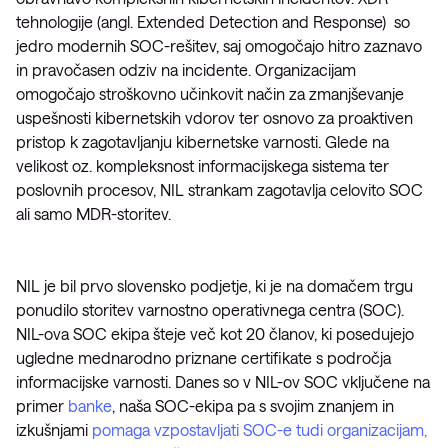
tehnologije (angl. Extended Detection and Response) so
jedro modernih SOC-rešitev, saj omogočajo hitro zaznavo
in pravočasen odziv na incidente. Organizacijam
omogočajo stroškovno učinkovit način za zmanjševanje
uspešnosti kibernetskih vdorov ter osnovo za proaktiven
pristop k zagotavljanju kibernetske varnosti. Glede na
velikost oz. kompleksnost informacijskega sistema ter
poslovnih procesov, NIL strankam zagotavlja celovito SOC
ali samo MDR-storitev.
NIL je bil prvo slovensko podjetje, ki je na domačem trgu
ponudilo storitev varnostno operativnega centra (SOC).
NIL-ova SOC ekipa šteje več kot 20 članov, ki posedujejo
ugledne mednarodno priznane certifikate s področja
informacijske varnosti. Danes so v NIL-ov SOC vključene na
primer
banke
, naša SOC-ekipa pa s svojim znanjem in
izkušnjami
pomaga vzpostavljati SOC-e tudi organizacijam,