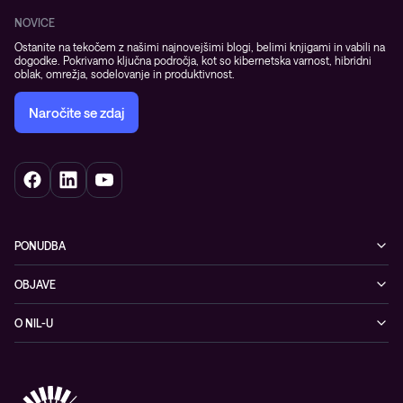
NOVICE
Ostanite na tekočem z našimi najnovejšimi blogi, belimi knjigami in vabili na
dogodke. Pokrivamo ključna področja, kot so kibernetska varnost, hibridni
oblak, omrežja, sodelovanje in produktivnost.
Naročite se zdaj
PONUDBA
Kibernetska varnost
OBJAVE
Omrežje
Dogodki
O NIL-U
Hibridni oblak
Blogi
O podjetju
Sodobno digitalno delovno okolje
Reference
Reference & izjave strank
Izobraževanje
Videi