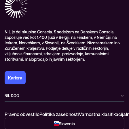
Partnerji
Upravljane IT storitve in podpora
Vodiči
Nagrade & priznanja industrije
Opazljivost
Vodstvo
WORK@NIL
NIL je del skupine Conscia. S sedežem na Danskem Conscia
zaposluje več kot 1.400 ljudi v Belgiji, na Finskem, v Nemčiji, na
Študenti
Irskem, Norveškem, v Sloveniji, na Švedskem, Nizozemskem in v
Trajnost in družbena odgovornost
Združenem kraljestvu. Podjetje deluje v različnih sektorjih,
vključno s financami, zdravjem, proizvodnjo, komunalnimi
storitvami, maloprodajo in javnim sektorjem.
Kariera
NIL D.O.O.
Baragova ulica 5
1000 Ljubljana
Pravno obvestilo
Politika zasebnosti
Varnostna klasifikacija
I
Slovenija
+386 1 4746 500
Slovenia