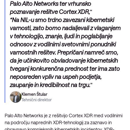
Palo Alto Networks ter vrhunsko
poznavanje rešitve Cortex XDR,
“
“Na NIL-u smo trdno zavezani kibernetski
varnosti, zato bomo nadaljevali z vlaganjem
v tehnologijo, znanje, ljudi in poglabljanje
odnosov z vodilnimi svetovnimi ponudniki
varnostnih rešitev. Prepričani namreč smo,
da je učinkovito obvladovanje kibernetskih
tveganj konkurenčna prednost ter ima zato
neposreden vpliv na uspeh podjetja,
zaupanje in kredibilnost na trgu.
Klemen Štular
Tehnični direktor
Palo Alto Networks je z rešitvijo Cortex XDR med vodilnimi
na področju naprednih XDR-tehnologij za zaznavo in
obravnavo kompleksnih kibernetskih incidentov. XDR-