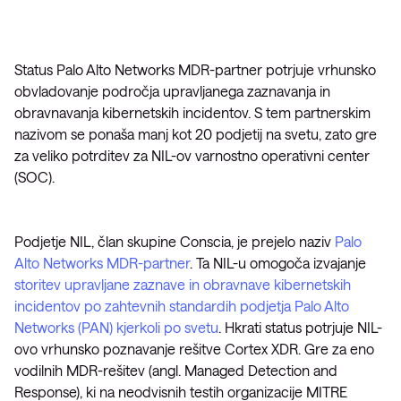
Status Palo Alto Networks MDR-partner potrjuje vrhunsko
obvladovanje področja upravljanega zaznavanja in
obravnavanja kibernetskih incidentov. S tem partnerskim
nazivom se ponaša manj kot 20 podjetij na svetu, zato gre
za veliko potrditev za NIL-ov varnostno operativni center
(SOC).
Podjetje NIL, član skupine Conscia, je prejelo naziv
Palo
Alto Networks MDR-partner
. Ta NIL-u omogoča izvajanje
storitev upravljane zaznave in obravnave kibernetskih
incidentov po zahtevnih standardih podjetja Palo Alto
Networks (PAN) kjerkoli po svetu
. Hkrati status potrjuje NIL-
ovo vrhunsko poznavanje rešitve Cortex XDR. Gre za eno
vodilnih MDR-rešitev (angl. Managed Detection and
Response), ki na neodvisnih testih organizacije MITRE