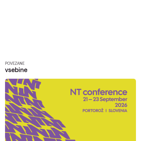
POVEZANE
vsebine