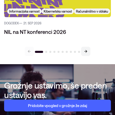
Informacijska varnost
Kibernetska varnost
Računalništvo v oblaku
DOGODEK
21. SEP 2026
NIL na NT konferenci 2026
Grožnje ustavimo, še preden
ustavijo vas.
Pridobite vpogled v grožnje že zdaj