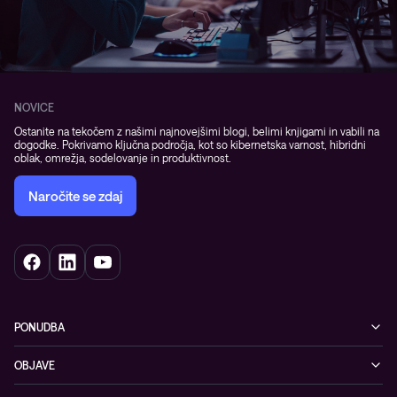
NOVICE
Ostanite na tekočem z našimi najnovejšimi blogi, belimi knjigami in vabili na
dogodke. Pokrivamo ključna področja, kot so kibernetska varnost, hibridni
oblak, omrežja, sodelovanje in produktivnost.
Naročite se zdaj
PONUDBA
Kibernetska varnost
OBJAVE
Omrežje
Dogodki