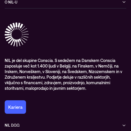
O NIL-U
Hibridni oblak
Blogi
O podjetju
Sodobno digitalno delovno okolje
Reference
Reference & izjave strank
Izobraževanje
Videi
Partnerji
Upravljane IT storitve in podpora
Vodiči
Nagrade & priznanja industrije
Opazljivost
Vodstvo
WORK@NIL
NIL je del skupine Conscia. S sedežem na Danskem Conscia
zaposluje več kot 1.400 ljudi v Belgiji, na Finskem, v Nemčiji, na
Študenti
Irskem, Norveškem, v Sloveniji, na Švedskem, Nizozemskem in v
Trajnost in družbena odgovornost
Združenem kraljestvu. Podjetje deluje v različnih sektorjih,
vključno s financami, zdravjem, proizvodnjo, komunalnimi
storitvami, maloprodajo in javnim sektorjem.
Kariera
NIL D.O.O.