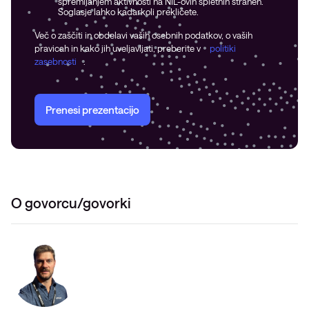
spremljanjem aktivnosti na NIL-ovih spletnih straneh.
Soglasje lahko kadarkoli prekličete.
Več o zaščiti in obdelavi vaših osebnih podatkov, o vaših
pravicah in kako jih uveljavljati, preberite v
politiki
zasebnosti
.
Prenesi prezentacijo
O govorcu/govorki