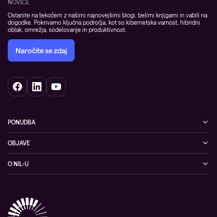
NOVICE
Ostanite na tekočem z našimi najnovejšimi blogi, belimi knjigami in vabili na
dogodke. Pokrivamo ključna področja, kot so kibernetska varnost, hibridni
oblak, omrežja, sodelovanje in produktivnost.
Naročite se zdaj
PONUDBA
Kibernetska varnost
OBJAVE
Omrežje
Dogodki
O NIL-U
Hibridni oblak
Blogi
O podjetju
Sodobno digitalno delovno okolje
Reference
Reference & izjave strank
Izobraževanje
Videi
Partnerji
Upravljane IT storitve in podpora