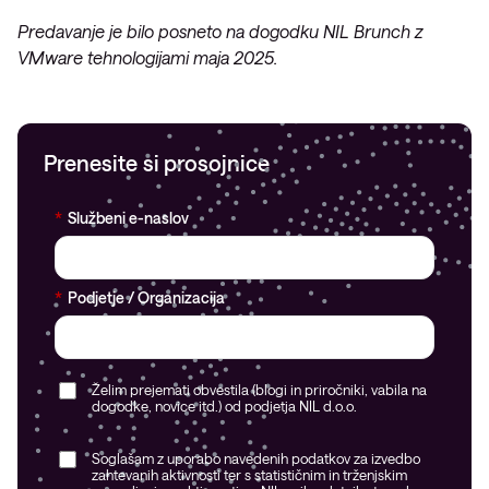
Predavanje je bilo posneto na dogodku NIL Brunch z
VMware tehnologijami maja 2025.
Prenesite si prosojnice
*
Službeni e-naslov
*
Podjetje / Organizacija
Želim prejemati obvestila (blogi in priročniki, vabila na
dogodke, novice itd.) od podjetja NIL d.o.o.
Soglašam z uporabo navedenih podatkov za izvedbo
zahtevanih aktivnosti ter s statističnim in trženjskim