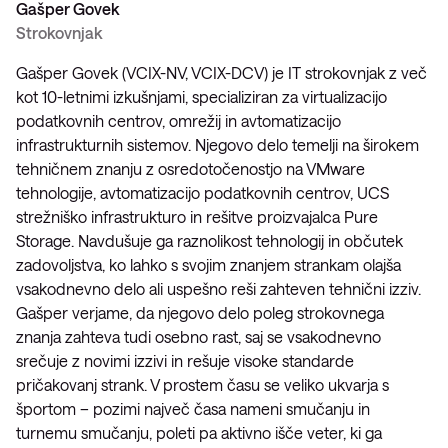
Gašper Govek
Strokovnjak
Gašper Govek (VCIX-NV, VCIX-DCV) je IT strokovnjak z več
kot 10-letnimi izkušnjami, specializiran za virtualizacijo
podatkovnih centrov, omrežij in avtomatizacijo
infrastrukturnih sistemov. Njegovo delo temelji na širokem
tehničnem znanju z osredotočenostjo na VMware
tehnologije, avtomatizacijo podatkovnih centrov, UCS
strežniško infrastrukturo in rešitve proizvajalca Pure
Storage. Navdušuje ga raznolikost tehnologij in občutek
zadovoljstva, ko lahko s svojim znanjem strankam olajša
vsakodnevno delo ali uspešno reši zahteven tehnični izziv.
Gašper verjame, da njegovo delo poleg strokovnega
znanja zahteva tudi osebno rast, saj se vsakodnevno
srečuje z novimi izzivi in rešuje visoke standarde
pričakovanj strank. V prostem času se veliko ukvarja s
športom – pozimi največ časa nameni smučanju in
turnemu smučanju, poleti pa aktivno išče veter, ki ga