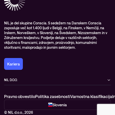
Vodiči
Nagrade & priznanja industrije
Opazljivost
Vodstvo
WORK@NIL
NIL je del skupine Conscia. S sedežem na Danskem Conscia
zaposluje več kot 1.400 ljudi v Belgiji, na Finskem, v Nemčiji, na
Študenti
Irskem, Norveškem, v Sloveniji, na Švedskem, Nizozemskem in v
Trajnost in družbena odgovornost
Združenem kraljestvu. Podjetje deluje v različnih sektorjih,
vključno s financami, zdravjem, proizvodnjo, komunalnimi
storitvami, maloprodajo in javnim sektorjem.
Kariera
NIL D.O.O.
Baragova ulica 5
1000 Ljubljana
Pravno obvestilo
Politika zasebnosti
Varnostna klasifikacija
I
Slovenija
+386 1 4746 500
Slovenia
© NIL d.o.o., 2026