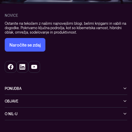
NOVICE
Ostanite na tekočem z našimi najnovejšimi blogi, belimi knjigami in vabili na
dogodke. Pokrivamo ključna področja, kot so kibernetska varnost, hibridni
oblak, omrežja, sodelovanje in produktivnost.
Naročite se zdaj
PONUDBA
Kibernetska varnost
OBJAVE
Omrežje
Dogodki
O NIL-U
Hibridni oblak
Blogi
O podjetju
Sodobno digitalno delovno okolje
Reference