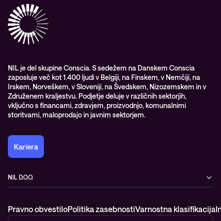
Reference & izjave strank
Izobraževanje
Videi
Partnerji
Upravljane IT storitve in podpora
Vodiči
Nagrade & priznanja industrije
Opazljivost
Vodstvo
WORK@NIL
NIL je del skupine Conscia. S sedežem na Danskem Conscia
zaposluje več kot 1.400 ljudi v Belgiji, na Finskem, v Nemčiji, na
Študenti
Irskem, Norveškem, v Sloveniji, na Švedskem, Nizozemskem in v
Trajnost in družbena odgovornost
Združenem kraljestvu. Podjetje deluje v različnih sektorjih,
vključno s financami, zdravjem, proizvodnjo, komunalnimi
storitvami, maloprodajo in javnim sektorjem.
Kariera
NIL D.O.O.
Baragova ulica 5
1000 Ljubljana
Pravno obvestilo
Politika zasebnosti
Varnostna klasifikacija
I
Slovenija