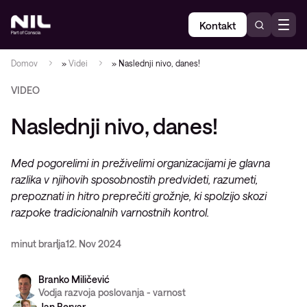
Kontakt
Domov
»
Videi
»
Naslednji nivo, danes!
VIDEO
Naslednji nivo, danes!
Med pogorelimi in preživelimi organizacijami je glavna
razlika v njihovih sposobnostih predvideti, razumeti,
prepoznati in hitro preprečiti grožnje, ki spolzijo skozi
razpoke tradicionalnih varnostnih kontrol.
minut branja
12. Nov 2024
Branko Miličević
Vodja razvoja poslovanja - varnost
Jan Bervar