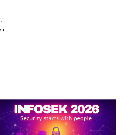
er
em