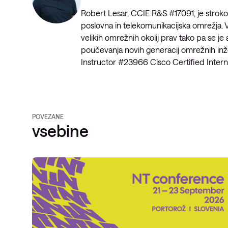
Robert Lesar, CCIE R&S #17091, je stroko
poslovna in telekomunikacijska omrežja. V v
velikih omrežnih okolij prav tako pa se je
poučevanja novih generacij omrežnih inže
Instructor #23966 Cisco Certified Inter
POVEZANE
vsebine