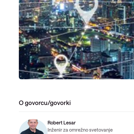
O govorcu/govorki
Robert Lesar
Inženir za omrežno svetovanje