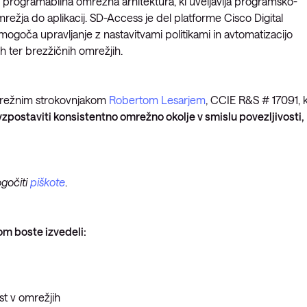
 programabilna omrežna arhitektura, ki uveljavlja programsko-
mrežja do aplikacij. SD-Access je del platforme Cisco Digital
goča upravljanje z nastavitvami politikami in avtomatizacijo
ih ter brezžičnih omrežjih.
mrežnim strokovnjakom
Robertom Lesarjem
, CCIE R&S # 17091, k
ostaviti konsistentno omrežno okolje v smislu povezljivosti,
ogočiti
piškote
.
m boste izvedeli:
st v omrežjih