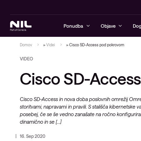
Ponudba
Objave
Dog
Domov
»
Videi
»
Cisco SD-Access pod pokrovom
VIDEO
Kibernetska varnost
Blogi
Upravljane v
Varna poslo
Neprekinjen
Tečaji
Advanced Se
NIL Asisten
Cisco SD-Acces
Omrežje
Reference
Varnostne s
Varna progr
Avtomatizaci
Razvoj izobr
Upravljane I
poslovna om
podatkovne
Hibridni oblak
Videi
Upravljanje 
Nadzorne IT 
tehnologij
Varna prost
Oblikovanje
Cisco SD-Access in nova doba poslovnih omrežij Omrežje
Sodobno digitalno delovno
Vodiči
oblaka ter 
storitvami, napravami in pravili. S stališča kibernetske v
okolje
Implementac
Brezžična o
rešitev
generacije
Zasnovano z
posebej, če se še vedno zanašate na ročno konfiguriranj
Izobraževanje
dinamično in se […]
Operacijski s
Upravljane IT storitve in podpora
16. Sep 2020