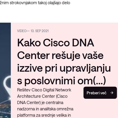
žnim strokovnjakom takoj olajšajo delo
VIDEO
13. SEP 2021
Kako Cisco DNA
Center rešuje vaše
izzive pri upravljanju
s poslovnimi om(…)
Rešitev Cisco Digital Network
Preberi več
Architecture Center (Cisco
DNA Center) je centralna
nadzorna in analitska omrežna
platforma za srednje velika in