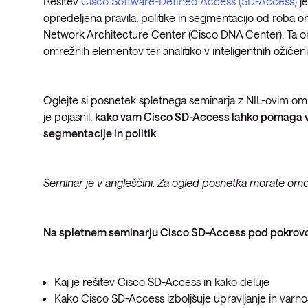
Rešitev
Cisco Software-Defined Access (SD-Access)
je
opredeljena pravila, politike in segmentacijo od roba o
Network Architecture Center (Cisco DNA Center). Ta omo
omrežnih elementov ter analitiko v inteligentnih ožičen
Oglejte si posnetek spletnega seminarja z NIL-ovim o
je pojasnil,
kako vam Cisco SD-Access lahko pomaga vzp
segmentacije in politik
.
Seminar je v angleščini. Za ogled posnetka morate om
Na spletnem seminarju Cisco SD-Access pod pokrovo
Kaj je rešitev Cisco SD-Access in kako deluje
Kako Cisco SD-Access izboljšuje upravljanje in varno