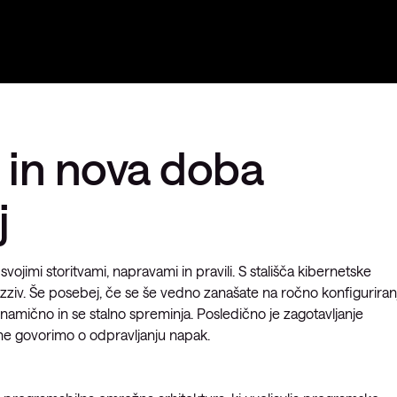
 in nova doba
j
vojimi storitvami, napravami in pravili. S stališča kibernetske
 izziv. Še posebej, če se še vedno zanašate na ročno konfiguriran
dinamično in se stalno spreminja. Posledično je zagotavljanje
a ne govorimo o odpravljanju napak.