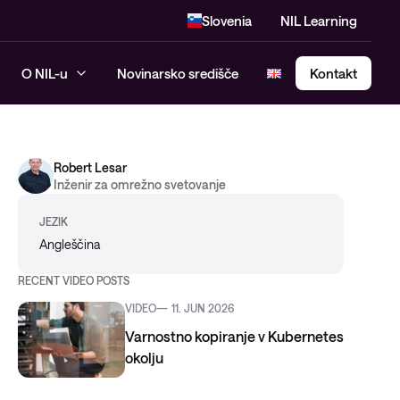
Slovenia
NIL Learning
O NIL-u
Novinarsko središče
Kontakt
Robert Lesar
SASE – Secure Access Service
Inženir za omrežno svetovanje
Edge
JEZIK
Angleščina
RECENT VIDEO POSTS
VIDEO
11. JUN 2026
Varnostno kopiranje v Kubernetes
okolju