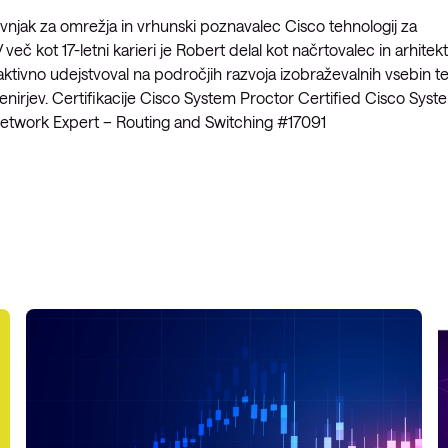
vnjak za omrežja in vrhunski poznavalec Cisco tehnologij za
eč kot 17-letni karieri je Robert delal kot načrtovalec in arhitekt
 aktivno udejstvoval na področjih razvoja izobraževalnih vsebin t
nirjev. Certifikacije Cisco System Proctor Certified Cisco Syst
network Expert – Routing and Switching #17091