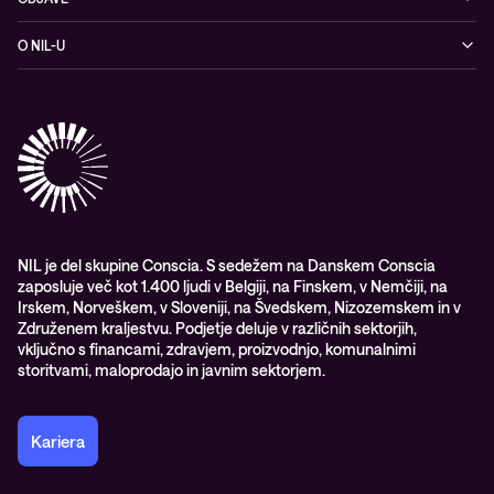
Omrežje
Dogodki
O NIL-U
Hibridni oblak
Blogi
O podjetju
Sodobno digitalno delovno okolje
Reference
Reference & izjave strank
Izobraževanje
Videi
Partnerji
Upravljane IT storitve in podpora
Vodiči
Nagrade & priznanja industrije
Opazljivost
Vodstvo
WORK@NIL
NIL je del skupine Conscia. S sedežem na Danskem Conscia
zaposluje več kot 1.400 ljudi v Belgiji, na Finskem, v Nemčiji, na
Študenti
Irskem, Norveškem, v Sloveniji, na Švedskem, Nizozemskem in v
Trajnost in družbena odgovornost
Združenem kraljestvu. Podjetje deluje v različnih sektorjih,
vključno s financami, zdravjem, proizvodnjo, komunalnimi
storitvami, maloprodajo in javnim sektorjem.
Kariera