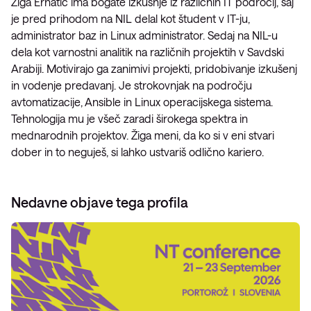
Žiga Erhatič ima bogate izkušnje iz različnih IT področij, saj
je pred prihodom na NIL delal kot študent v IT-ju,
administrator baz in Linux administrator. Sedaj na NIL-u
dela kot varnostni analitik na različnih projektih v Savdski
Arabiji. Motivirajo ga zanimivi projekti, pridobivanje izkušenj
in vodenje predavanj. Je strokovnjak na področju
avtomatizacije, Ansible in Linux operacijskega sistema.
Tehnologija mu je všeč zaradi širokega spektra in
mednarodnih projektov. Žiga meni, da ko si v eni stvari
dober in to neguješ, si lahko ustvariš odlično kariero.
Nedavne objave tega profila