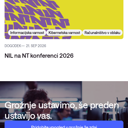
Informacijska varnost
Kibernetska varnost
Računalništvo v oblaku
DOGODEK
21. SEP 2026
NIL na NT konferenci 2026
Grožnje ustavimo, še preden
ustavijo vas.
Pridobite vpogled v grožnje že zdaj