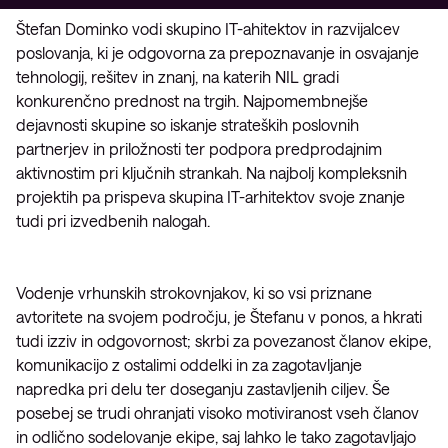
Štefan Dominko vodi skupino IT-ahitektov in razvijalcev
poslovanja, ki je odgovorna za prepoznavanje in osvajanje
tehnologij, rešitev in znanj, na katerih NIL gradi
konkurenčno prednost na trgih. Najpomembnejše
dejavnosti skupine so iskanje strateških poslovnih
partnerjev in priložnosti ter podpora predprodajnim
aktivnostim pri ključnih strankah. Na najbolj kompleksnih
projektih pa prispeva skupina IT-arhitektov svoje znanje
tudi pri izvedbenih nalogah.
Vodenje vrhunskih strokovnjakov, ki so vsi priznane
avtoritete na svojem področju, je Štefanu v ponos, a hkrati
tudi izziv in odgovornost; skrbi za povezanost članov ekipe,
komunikacijo z ostalimi oddelki in za zagotavljanje
napredka pri delu ter doseganju zastavljenih ciljev. Še
posebej se trudi ohranjati visoko motiviranost vseh članov
in odlično sodelovanje ekipe, saj lahko le tako zagotavljajo