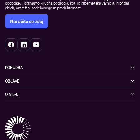
dogodke. Pokrivamo ključna področja, kot so kibernetska varnost, hibridni
oblak, omrežja, sodelovanje in produktivnost.
Naročite se zdaj
PONUDBA
Kibernetska varnost
OBJAVE
Omrežje
Dogodki
O NIL-U
Hibridni oblak
Blogi
O podjetju
Sodobno digitalno delovno okolje
Reference
Reference & izjave strank
Izobraževanje
Videi
Partnerji
Upravljane IT storitve in podpora
Vodiči
Nagrade & priznanja industrije
Opazljivost