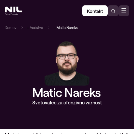
Kontakt
Domov
»
Vodstvo
»
Matic Nareks
Matic Nareks
Svetovalec za ofenzivno varnost