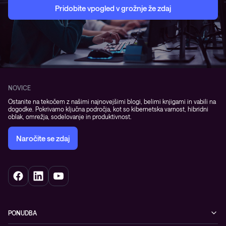
Pridobite vpogled v grožnje že zdaj
NOVICE
Ostanite na tekočem z našimi najnovejšimi blogi, belimi knjigami in vabili na
dogodke. Pokrivamo ključna področja, kot so kibernetska varnost, hibridni
oblak, omrežja, sodelovanje in produktivnost.
Naročite se zdaj
PONUDBA