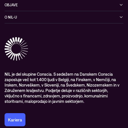
Kibernetska varnost
OBJAVE
Omrežje
Dogodki
O NIL-U
Hibridni oblak
Blogi
O podjetju
Sodobno digitalno delovno okolje
Reference
Reference & izjave strank
Izobraževanje
Videi
Partnerji
Upravljane IT storitve in podpora
Vodiči
Nagrade & priznanja industrije
Opazljivost
Vodstvo
WORK@NIL
NIL je del skupine Conscia. S sedežem na Danskem Conscia
zaposluje več kot 1.400 ljudi v Belgiji, na Finskem, v Nemčiji, na
Študenti
Irskem, Norveškem, v Sloveniji, na Švedskem, Nizozemskem in v
Trajnost in družbena odgovornost
Združenem kraljestvu. Podjetje deluje v različnih sektorjih,
vključno s financami, zdravjem, proizvodnjo, komunalnimi
storitvami, maloprodajo in javnim sektorjem.
Kariera