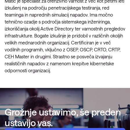
Matic je specialist za ofenzivno varnost z več kot petimi leti
izkušenj na področju penetracijskega testiranja, red
teaminga in naprednih simulacij napadov. Ima močno
tehnično ozadje s področja sistemskega inženiringa,
izkoriščanja okolij Active Directory ter varnostnih pregledov
infrastrukture. Bogate izkušnje je pridobil v različnih okoljih
velikih mednarodnih organizacij. Certificiran je v več
vodilnih programih, vključno z OSEP, OSCP, CRTO, CRTP,
CEH Master in drugimi. Strastno se posveča izvajanju
realističnih napadov z namenom krepitve kibernetske
odpornosti organizacij.
Grožnje ustavimo, še preden
ustavijo vas.