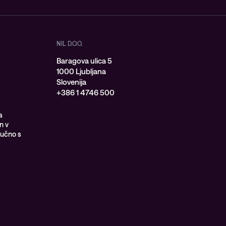
NIL D.O.O.
Baragova ulica 5
1000 Ljubljana
Slovenija
+386 1 4746 500
a
n v
jučno s