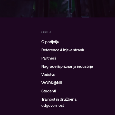
O NIL-U
O podjetju
Reference & izjave strank
Partnerji
Nagrade & priznanja industrije
Vodstvo
WORK@NIL
Študenti
Trajnost in družbena
odgovornost