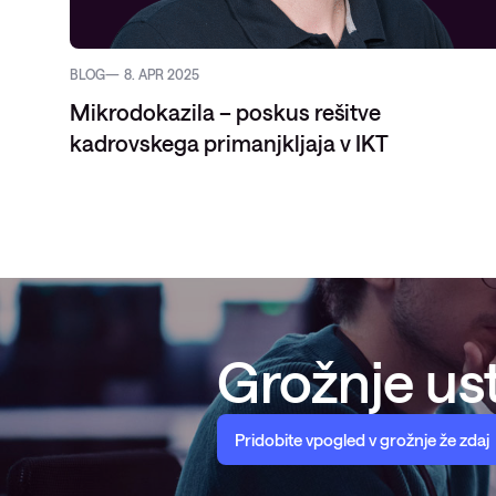
BLOG
8. APR 2025
Mikrodokazila – poskus rešitve
kadrovskega primanjkljaja v IKT
Grožnje ust
Pridobite vpogled v grožnje že zdaj