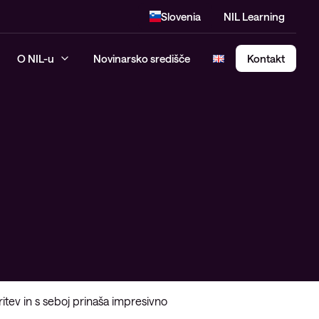
Slovenia
NIL Learning
O NIL-u
Novinarsko središče
Kontakt
SASE – Secure Access Service
Edge
ritev in s seboj prinaša impresivno