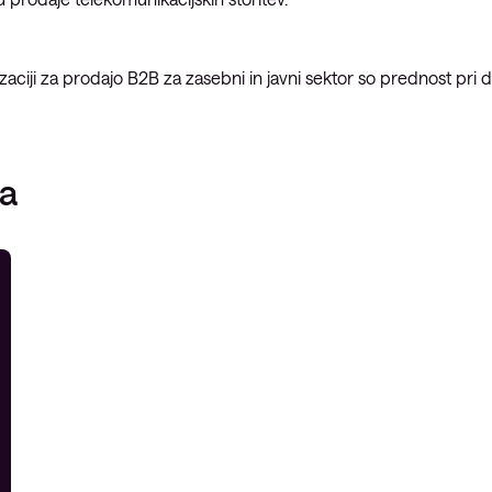
Upravljanje požarne pregrade
Upravljani Microsoft Defender
aciji za prodajo B2B za zasebni in javni sektor so prednost pri d
Upravljana storitev okrevanja po
katastrofi
Upravljanje varnostnih kopij
la
Upravljana oblačna
infrastruktura
Upravljanje podatkovnega
centra
Upravljanje strežniških okolij
Upravljane storitve za Microsoft
okolje