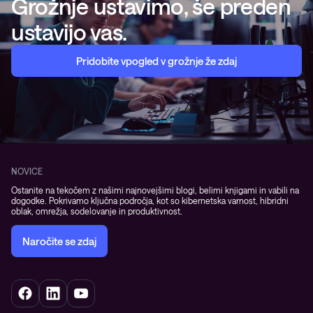
Grožnje ustavimo, še preden
ustavijo vas.
Pridobite vpogled v grožnje že zdaj
NOVICE
Ostanite na tekočem z našimi najnovejšimi blogi, belimi knjigami in vabili na
dogodke. Pokrivamo ključna področja, kot so kibernetska varnost, hibridni
oblak, omrežja, sodelovanje in produktivnost.
Naročite se zdaj