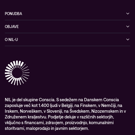
PONUDBA
Kibernetska varnost
OBJAVE
Omrežje
Dogodki
O NIL-U
Hibridni oblak
Blogi
O podjetju
Sodobno digitalno delovno okolje
Reference
Reference & izjave strank
Izobraževanje
Videi
Partnerji
Upravljane IT storitve in podpora
Vodiči
Nagrade & priznanja industrije
Opazljivost
Vodstvo
WORK@NIL
NIL je del skupine Conscia. S sedežem na Danskem Conscia
zaposluje več kot 1.400 ljudi v Belgiji, na Finskem, v Nemčiji, na
Študenti
Irskem, Norveškem, v Sloveniji, na Švedskem, Nizozemskem in v
Trajnost in družbena odgovornost
Združenem kraljestvu. Podjetje deluje v različnih sektorjih,
vključno s financami, zdravjem, proizvodnjo, komunalnimi
storitvami, maloprodajo in javnim sektorjem.