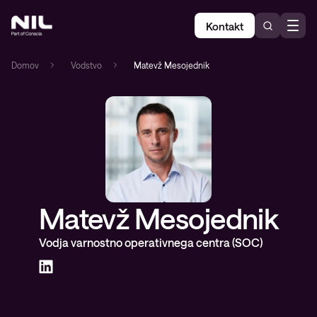
Kontakt
Domov
»
Vodstvo
»
Matevž Mesojednik
Matevž Mesojednik
Vodja varnostno operativnega centra (SOC)