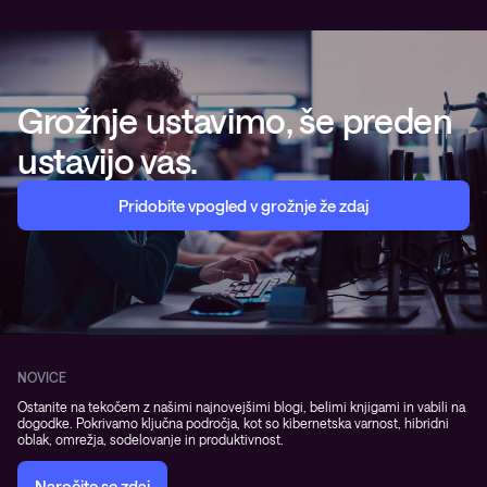
Grožnje ustavimo, še preden
ustavijo vas.
Pridobite vpogled v grožnje že zdaj
NOVICE
Ostanite na tekočem z našimi najnovejšimi blogi, belimi knjigami in vabili na
dogodke. Pokrivamo ključna področja, kot so kibernetska varnost, hibridni
oblak, omrežja, sodelovanje in produktivnost.
Naročite se zdaj