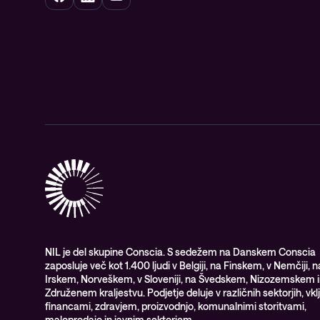
NIL je del skupine Conscia. S sedežem na Danskem Conscia
zaposluje več kot 1.400 ljudi v Belgiji, na Finskem, v Nemčiji, n
Irskem, Norveškem, v Sloveniji, na Švedskem, Nizozemskem i
Združenem kraljestvu. Podjetje deluje v različnih sektorjih, vkl
financami, zdravjem, proizvodnjo, komunalnimi storitvami,
maloprodajo in javnim sektorjem.