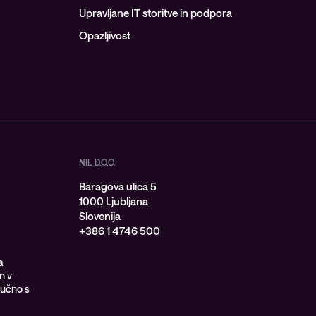
Upravljane IT storitve in podpora
Opazljivost
NIL D.O.O.
Baragova ulica 5
1000 Ljubljana
Slovenija
+386 1 4746 500
a
n v
jučno s