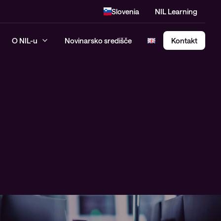
Slovenia
NIL Learning
O NIL-u
Novinarsko središče
Kontakt
SASE – Secure Access Service
Edge