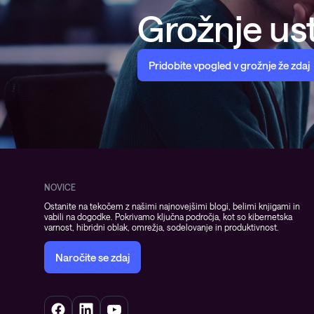
Opazljivost
Grožnje ust
Pridobite vpogled v grožnje že zdaj
NOVICE
Ostanite na tekočem z našimi najnovejšimi blogi, belimi knjigami in
vabili na dogodke. Pokrivamo ključna področja, kot so kibernetska
varnost, hibridni oblak, omrežja, sodelovanje in produktivnost.
Naročite se zdaj