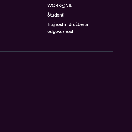
WORK@NIL
Študenti
Trajnost in družbena
odgovornost