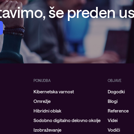
Upravljanje požarne pregrade
avimo, še preden ust
Upravljani Microsoft Defender
Upravljana storitev okrevanja po
katastrofi
Upravljanje varnostnih kopij
Upravljana oblačna
infrastruktura
Upravljanje podatkovnega
centra
PONUDBA
OBJAVE
Kibernetska varnost
Upravljanje strežniških okolij
Dogodki
Omrežje
Blogi
Upravljane storitve za Microsoft
okolje
Hibridni oblak
Reference
Sodobno digitalno delovno okolje
Videi
Izobraževanje
Vodiči