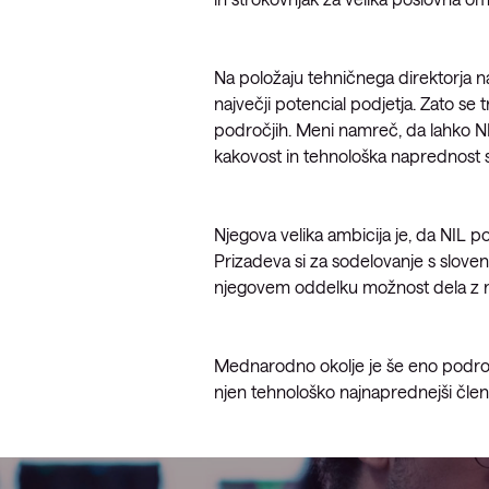
Opazljivost
Na položaju tehničnega direktorja n
največji potencial podjetja. Zato se
področjih. Meni namreč, da lahko NI
kakovost in tehnološka naprednost so 
Njegova velika ambicija je, da NIL p
Prizadeva si za sodelovanje s sloven
njegovem oddelku možnost dela z na
Mednarodno okolje je še eno področj
njen tehnološko najnaprednejši člen