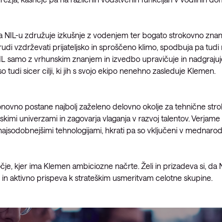
Upravljanje požarne pregrade
Upravljani Microsoft Defender
a NIL-u združuje izkušnje z vodenjem ter bogato strokovno znanje
Upravljana storitev okrevanja po
 trudi vzdrževati prijateljsko in sproščeno klimo, spodbuja pa tu
katastrofi
L samo z vrhunskim znanjem in izvedbo upravičuje in nadgrajuje
tudi sicer cilji, ki jih s svojo ekipo nenehno zasleduje Klemen.
Upravljanje varnostnih kopij
Upravljana oblačna
infrastruktura
onovno postane najbolj zaželeno delovno okolje za tehnične strokov
skimi univerzami in zagovarja vlaganja v razvoj talentov. Verjame 
Upravljanje podatkovnega
jsodobnejšimi tehnologijami, hkrati pa so vključeni v mednarod
centra
Upravljanje strežniških okolij
e, kjer ima Klemen ambiciozne načrte. Želi in prizadeva si, da
Upravljane storitve za Microsoft
 in aktivno prispeva k strateškim usmeritvam celotne skupine.
okolje