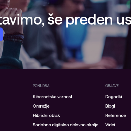
avimo, še preden ust
PONUDBA
OBJAVE
Kibernetska varnost
Dogodki
Omrežje
Blogi
Hibridni oblak
Reference
Sodobno digitalno delovno okolje
Videi