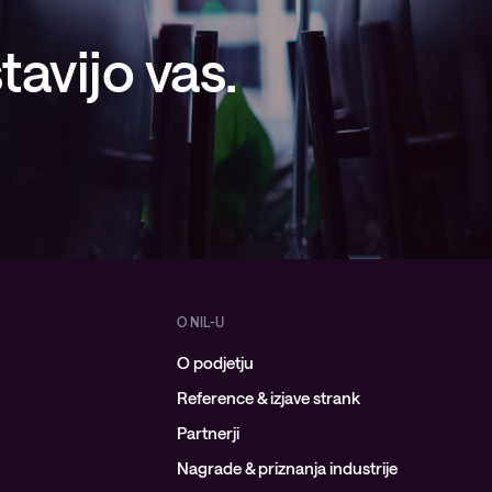
avijo vas.
O NIL-U
O podjetju
Reference & izjave strank
Partnerji
Nagrade & priznanja industrije