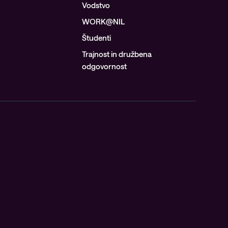
Vodstvo
WORK@NIL
Študenti
Trajnost in družbena
odgovornost