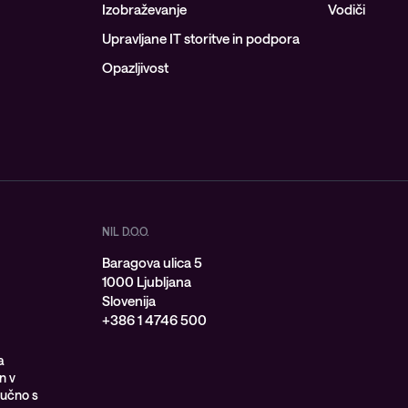
Izobraževanje
Vodiči
Upravljane IT storitve in podpora
Opazljivost
NIL D.O.O.
Baragova ulica 5
1000 Ljubljana
Slovenija
+386 1 4746 500
a
n v
jučno s