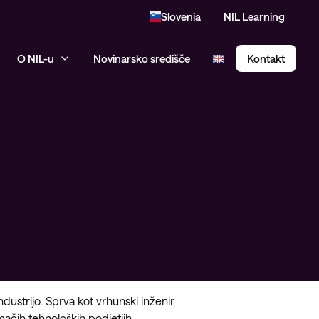
Slovenia
NIL Learning
O NIL-u
Novinarsko središče
Kontakt
SASE – Secure Access Service
Edge
dustrijo. Sprva kot vrhunski inženir
mačih tehnoloških podjetjih.