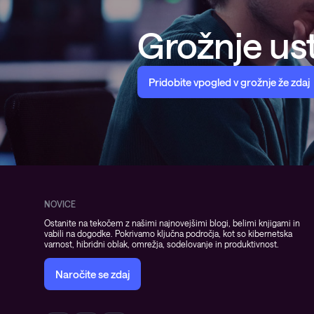
Grožnje ust
Pridobite vpogled v grožnje že zdaj
NOVICE
Ostanite na tekočem z našimi najnovejšimi blogi, belimi knjigami in
vabili na dogodke. Pokrivamo ključna področja, kot so kibernetska
varnost, hibridni oblak, omrežja, sodelovanje in produktivnost.
Naročite se zdaj