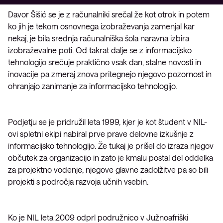
Davor Šišić se je z računalniki srečal že kot otrok in potem
ko jih je tekom osnovnega izobraževanja zamenjal kar
nekaj, je bila srednja računalniška šola naravna izbira
izobraževalne poti. Od takrat dalje se z informacijsko
tehnologijo srečuje praktično vsak dan, stalne novosti in
inovacije pa zmeraj znova pritegnejo njegovo pozornost in
ohranjajo zanimanje za informacijsko tehnologijo.
Podjetju se je pridružil leta 1999, kjer je kot študent v NIL-
ovi spletni ekipi nabiral prve prave delovne izkušnje z
informacijsko tehnologijo. Že tukaj je prišel do izraza njegov
občutek za organizacijo in zato je kmalu postal del oddelka
za projektno vodenje, njegove glavne zadolžitve pa so bili
projekti s področja razvoja učnih vsebin.
Ko je NIL leta 2009 odprl podružnico v Južnoafriški