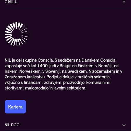
O NIL-U
Hibridni oblak
Blogi
O podjetju
Sodobno digitalno delovno okolje
Reference
Reference & izjave strank
Izobraževanje
Videi
Partnerji
Upravljane IT storitve in podpora
Vodiči
Nagrade & priznanja industrije
Opazljivost
Vodstvo
WORK@NIL
NIL je del skupine Conscia. S sedežem na Danskem Conscia
zaposluje več kot 1.400 ljudi v Belgiji, na Finskem, v Nemčiji, na
Študenti
Irskem, Norveškem, v Sloveniji, na Švedskem, Nizozemskem in v
Trajnost in družbena odgovornost
Združenem kraljestvu. Podjetje deluje v različnih sektorjih,
vključno s financami, zdravjem, proizvodnjo, komunalnimi
storitvami, maloprodajo in javnim sektorjem.
Kariera
NIL D.O.O.