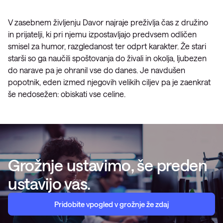
V zasebnem življenju Davor najraje preživlja čas z družino
in prijatelji, ki pri njemu izpostavljajo predvsem odličen
smisel za humor, razgledanost ter odprt karakter. Že stari
starši so ga naučili spoštovanja do živali in okolja, ljubezen
do narave pa je ohranil vse do danes. Je navdušen
popotnik, eden izmed njegovih velikih ciljev pa je zaenkrat
še nedosežen: obiskati vse celine.
Grožnje ustavimo, še preden
ustavijo vas.
Pridobite vpogled v grožnje že zdaj