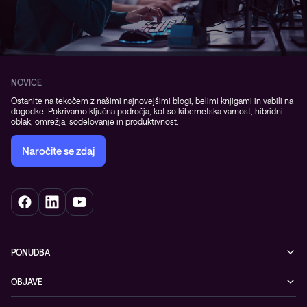
NOVICE
Ostanite na tekočem z našimi najnovejšimi blogi, belimi knjigami in vabili na
dogodke. Pokrivamo ključna področja, kot so kibernetska varnost, hibridni
oblak, omrežja, sodelovanje in produktivnost.
Naročite se zdaj
PONUDBA
Kibernetska varnost
OBJAVE
Omrežje
Dogodki