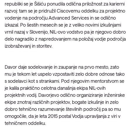
republiki se je Šišiću ponudila odlična priložnost za karierni
razvoj: tam se je pridružil Ciscovemu oddelku za projektno
vodenje na področju Advanced Services in se odlično
izkazal. Po šestih mesecih se je z veliko novimi izkušnjami
vrnil nazaj v Slovenijo, NIL-ovo vodstvo pa je njegovo dobro
delo nagradilo z napredovanjem na položaj vodje področja
izobraževanj in storitev.
Davor daje sodelovanje in zaupanje na prvo mesto, zato
mu je tekom let uspelo vzpostaviti zelo dobre odnose tako
s sodelavci kot s strankami. Pod njegovim mentorstvom se
je kalila praktično celotna današnja ekipa NIL-ovih
projektnih vodij. Davorjevo odlično organiziranje inženirske
ekipe znotraj različnih projektov, bogate izkušnje in zelo
dobro tehnično razumevanje številnih področij pa so mu
omogočile, da je leta 2015 postal Vodja upravljanja z viri v
tehničnem oddelku.