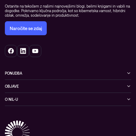
Ostanite na tekočem z našimi najnovejšimi blogi, belimi knjigami in vabili na
dogodke. Pokrivamo ključna področja, kot so kibernetska varnost, hibridni
oblak, omrežja, sodelovanje in produktivnost.
Naročite se zdaj
PONUDBA
Kibernetska varnost
OBJAVE
Omrežje
Dogodki
O NIL-U
Hibridni oblak
Blogi
O podjetju
Sodobno digitalno delovno okolje
Reference
Reference & izjave strank
Izobraževanje
Videi
Partnerji
Upravljane IT storitve in podpora
Vodiči