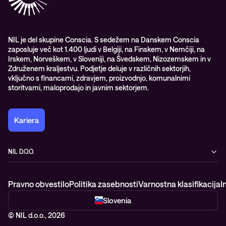
Nagrade & priznanja industrije
Opazljivost
Vodstvo
WORK@NIL
NIL je del skupine Conscia. S sedežem na Danskem Conscia
zaposluje več kot 1.400 ljudi v Belgiji, na Finskem, v Nemčiji, na
Študenti
Irskem, Norveškem, v Sloveniji, na Švedskem, Nizozemskem in v
Trajnost in družbena odgovornost
Združenem kraljestvu. Podjetje deluje v različnih sektorjih,
vključno s financami, zdravjem, proizvodnjo, komunalnimi
storitvami, maloprodajo in javnim sektorjem.
Kariera
NIL D.O.O.
Baragova ulica 5
1000 Ljubljana
Pravno obvestilo
Politika zasebnosti
Varnostna klasifikacija
I
Slovenija
+386 1 4746 500
Slovenia
© NIL d.o.o., 2026