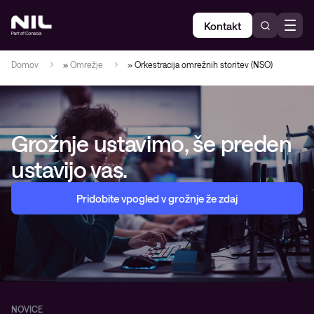
Kontakt
Domov
»
Omrežje
»
Orkestracija omrežnih storitev (NSO)
Grožnje ustavimo, še preden
ustavijo vas.
Pridobite vpogled v grožnje že zdaj
NOVICE