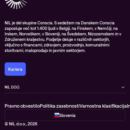
Nagrade & priznanja industrije
Opazljivost
Vodstvo
WORK@NIL
NIL je del skupine Conscia. S sedežem na Danskem Conscia
zaposluje več kot 1.400 ljudi v Belgiji, na Finskem, v Nemčiji, na
Študenti
Irskem, Norveškem, v Sloveniji, na Švedskem, Nizozemskem in v
Trajnost in družbena odgovornost
Združenem kraljestvu. Podjetje deluje v različnih sektorjih,
vključno s financami, zdravjem, proizvodnjo, komunalnimi
storitvami, maloprodajo in javnim sektorjem.
Kariera
NIL D.O.O.
Baragova ulica 5
1000 Ljubljana
Pravno obvestilo
Politika zasebnosti
Varnostna klasifikacija
I
Slovenija
+386 1 4746 500
Slovenia
© NIL d.o.o., 2026