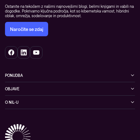
Ostanite na tekočem z našimi najnovejšimi blogi, belimi knjigami in vabili na
dogodke. Pokrivamo ključna področja, kot so kibernetska varnost, hibridni
oblak, omrežja, sodelovanje in produktivnost.
Naročite se zdaj
PONUDBA
Kibernetska varnost
OBJAVE
Omrežje
Dogodki
O NIL-U
Hibridni oblak
Blogi
O podjetju
Sodobno digitalno delovno okolje
Reference
Reference & izjave strank
Izobraževanje
Videi
Partnerji
Upravljane IT storitve in podpora
Vodiči