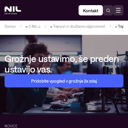
Kontakt
Domov
»
O NIL-u
»
Trajnost in družbena odgovornost
»
Trajno
Grožnje ustavimo, še preden
ustavijo vas.
Pridobite vpogled v grožnje že zdaj
NOVICE