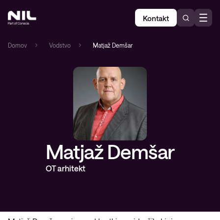
Kontakt
Domov
»
Vodstvo
»
Matjaž Demšar
Matjaž Demšar
OT arhitekt