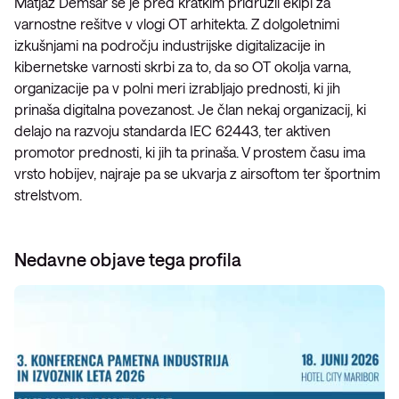
Matjaž Demšar se je pred kratkim pridružil ekipi za
varnostne rešitve v vlogi OT arhitekta. Z dolgoletnimi
izkušnjami na področju industrijske digitalizacije in
kibernetske varnosti skrbi za to, da so OT okolja varna,
organizacije pa v polni meri izrabljajo prednosti, ki jih
prinaša digitalna povezanost. Je član nekaj organizacij, ki
delajo na razvoju standarda IEC 62443, ter aktiven
promotor prednosti, ki jih ta prinaša. V prostem času ima
vrsto hobijev, najraje pa se ukvarja z airsoftom ter športnim
strelstvom.
Nedavne objave tega profila