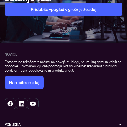
Pridobite vpogled v grožnje že zdaj
NOVICE
Ostanite na tekočem z našimi najnovejšimi blogi, belimi knjigami in vabili na
dogodke. Pokrivamo ključna področja, kot so kibernetska varnost, hibridni
oblak, omrežja, sodelovanje in produktivnost.
Naročite se zdaj
PONUDBA