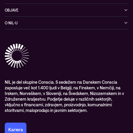
Kibernetska varnost
OBJAVE
Omrežje
Dogodki
O NIL-U
Hibridni oblak
Blogi
O podjetju
Sodobno digitalno delovno okolje
Reference
Reference & izjave strank
Izobraževanje
Videi
Partnerji
Upravljane IT storitve in podpora
Vodiči
Nagrade & priznanja industrije
Opazljivost
Vodstvo
WORK@NIL
NIL je del skupine Conscia. S sedežem na Danskem Conscia
zaposluje več kot 1.400 ljudi v Belgiji, na Finskem, v Nemčiji, na
Študenti
Irskem, Norveškem, v Sloveniji, na Švedskem, Nizozemskem in v
Trajnost in družbena odgovornost
Združenem kraljestvu. Podjetje deluje v različnih sektorjih,
vključno s financami, zdravjem, proizvodnjo, komunalnimi
storitvami, maloprodajo in javnim sektorjem.
Kariera