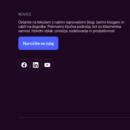
Opazljivost
NOVICE
Ostanite na tekočem z našimi najnovejšimi blogi, belimi knjigami in
vabili na dogodke. Pokrivamo ključna področja, kot so kibernetska
varnost, hibridni oblak, omrežja, sodelovanje in produktivnost.
Naročite se zdaj