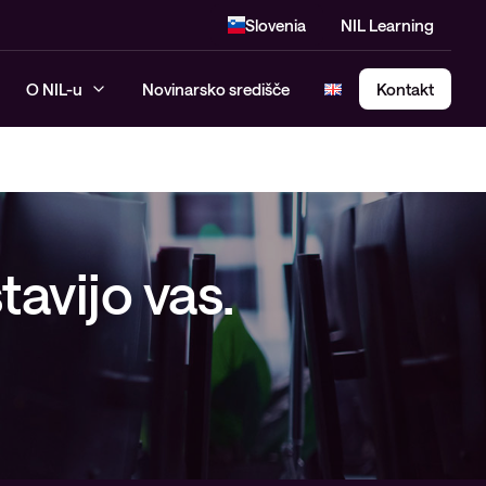
Slovenia
NIL Learning
O NIL-u
Novinarsko središče
Kontakt
SASE – Secure Access Service
Edge
avijo vas.