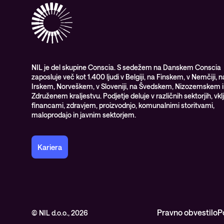
NIL je del skupine Conscia. S sedežem na Danskem Conscia
zaposluje več kot 1.400 ljudi v Belgiji, na Finskem, v Nemčiji, n
Irskem, Norveškem, v Sloveniji, na Švedskem, Nizozemskem i
Združenem kraljestvu. Podjetje deluje v različnih sektorjih, vkl
financami, zdravjem, proizvodnjo, komunalnimi storitvami,
maloprodajo in javnim sektorjem.
Kariera
Pravno obvestilo
P
© NIL d.o.o., 2026