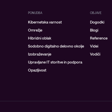
Upravljanje požarne pregrade
Upravljani Microsoft Defender
PONUDBA
OBJAVE
Kibernetska varnost
Upravljana storitev okrevanja po
Dogodki
katastrofi
Omrežje
Blogi
Upravljanje varnostnih kopij
Hibridni oblak
Reference
Sodobno digitalno delovno okolje
Videi
Upravljana oblačna
infrastruktura
Izobraževanje
Vodiči
Upravljanje podatkovnega
Upravljane IT storitve in podpora
centra
Opazljivost
Upravljanje strežniških okolij
Upravljane storitve za Microsoft
okolje