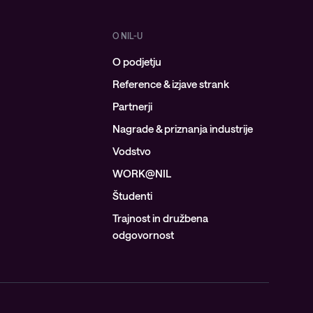
O NIL-U
O podjetju
Reference & izjave strank
Partnerji
Nagrade & priznanja industrije
Vodstvo
WORK@NIL
Študenti
Trajnost in družbena
odgovornost