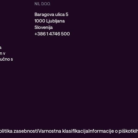
NIL D.O.O.
Baragova ulica 5
1000 Ljubljana
Slovenija
+386 1 4746 500
a
n v
jučno s
olitika zasebnosti
Varnostna klasifikacija
Informacije o piškotki