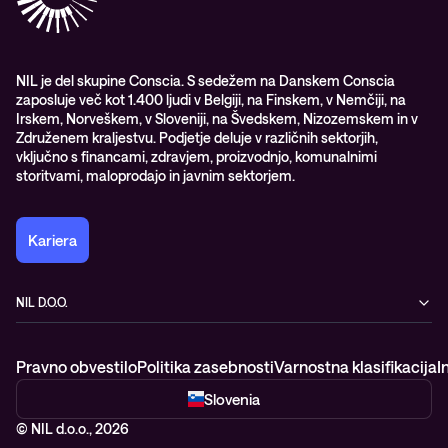
Nagrade & priznanja industrije
Opazljivost
Vodstvo
WORK@NIL
NIL je del skupine Conscia. S sedežem na Danskem Conscia
zaposluje več kot 1.400 ljudi v Belgiji, na Finskem, v Nemčiji, na
Študenti
Irskem, Norveškem, v Sloveniji, na Švedskem, Nizozemskem in v
Trajnost in družbena odgovornost
Združenem kraljestvu. Podjetje deluje v različnih sektorjih,
vključno s financami, zdravjem, proizvodnjo, komunalnimi
storitvami, maloprodajo in javnim sektorjem.
Kariera
NIL D.O.O.
Baragova ulica 5
1000 Ljubljana
Pravno obvestilo
Politika zasebnosti
Varnostna klasifikacija
I
Slovenija
+386 1 4746 500
Slovenia
© NIL d.o.o., 2026