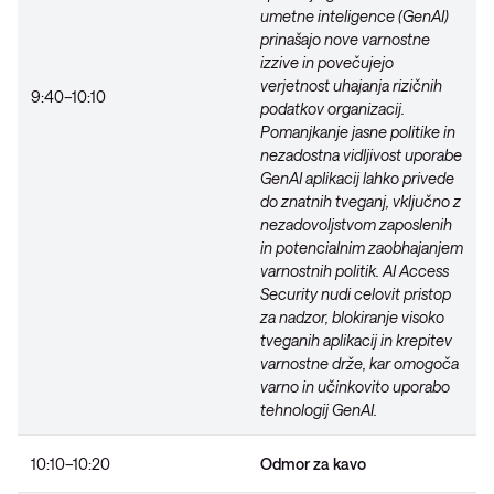
umetne inteligence (GenAI)
prinašajo nove varnostne
izzive in povečujejo
verjetnost uhajanja rizičnih
9:40–10:10
podatkov organizacij.
Pomanjkanje jasne politike in
nezadostna vidljivost uporabe
GenAI aplikacij lahko privede
do znatnih tveganj, vključno z
nezadovoljstvom zaposlenih
in potencialnim zaobhajanjem
varnostnih politik. AI Access
Security nudi celovit pristop
za nadzor, blokiranje visoko
tveganih aplikacij in krepitev
varnostne drže, kar omogoča
varno in učinkovito uporabo
tehnologij GenAI.
10:10–10:20
Odmor za kavo