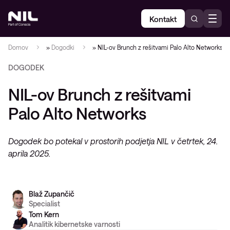
Kontakt
Domov
»
Dogodki
»
NIL-ov Brunch z rešitvami Palo Alto Networks
DOGODEK
NIL-ov Brunch z rešitvami
Palo Alto Networks
Dogodek bo potekal v prostorih podjetja NIL v četrtek, 24.
aprila 2025.
Blaž Zupančič
Specialist
Tom Kern
Analitik kibernetske varnosti