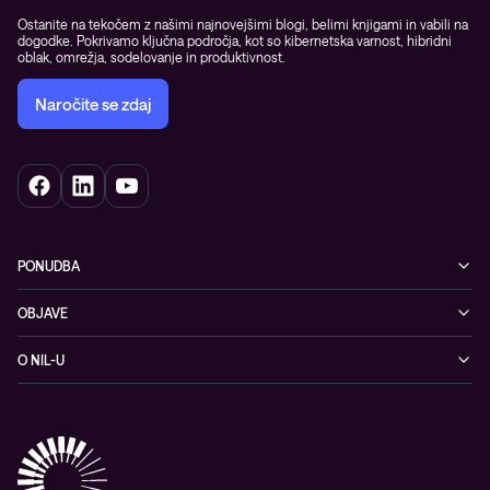
Ostanite na tekočem z našimi najnovejšimi blogi, belimi knjigami in vabili na
dogodke. Pokrivamo ključna področja, kot so kibernetska varnost, hibridni
oblak, omrežja, sodelovanje in produktivnost.
Naročite se zdaj
PONUDBA
Kibernetska varnost
OBJAVE
Omrežje
Dogodki
O NIL-U
Hibridni oblak
Blogi
O podjetju
Sodobno digitalno delovno okolje
Reference
Reference & izjave strank
Izobraževanje
Videi
Partnerji
Upravljane IT storitve in podpora
Vodiči