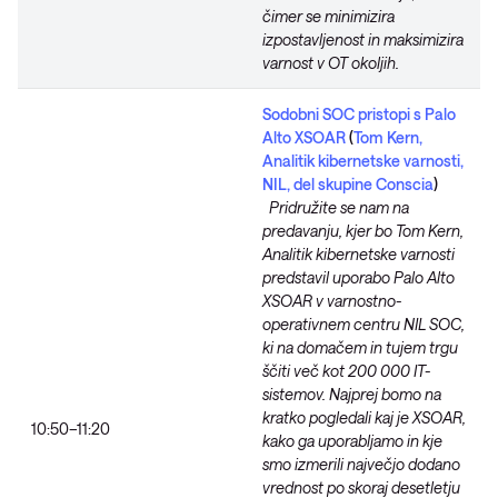
čimer se minimizira
izpostavljenost in maksimizira
varnost v OT okoljih.
Sodobni SOC pristopi s Palo
Alto XSOAR
(
Tom Kern,
Analitik kibernetske varnosti,
NIL, del skupine Conscia
)
Pridružite se nam na
predavanju, kjer bo Tom Kern,
Analitik kibernetske varnosti
predstavil uporabo Palo Alto
XSOAR v varnostno-
operativnem centru NIL SOC,
ki na domačem in tujem trgu
ščiti več kot 200 000 IT-
sistemov. Najprej bomo na
kratko pogledali kaj je XSOAR,
10:50–11:20
kako ga uporabljamo in kje
smo izmerili največjo dodano
vrednost po skoraj desetletju