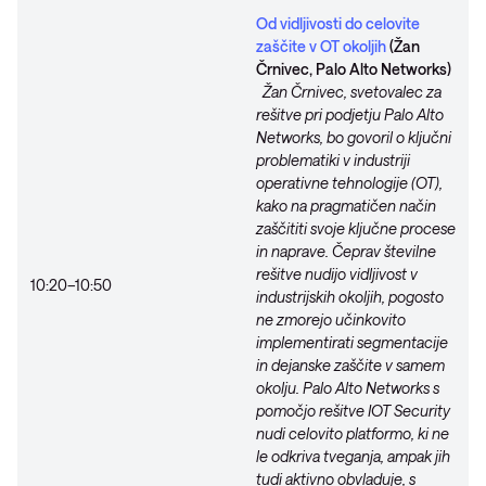
Od vidljivosti do celovite
zaščite v OT okoljih
(Žan
Črnivec, Palo Alto Networks)
Žan Črnivec, svetovalec za
rešitve pri podjetju Palo Alto
Networks, bo govoril o ključni
problematiki v industriji
operativne tehnologije (OT),
kako na pragmatičen način
zaščititi svoje ključne procese
in naprave. Čeprav številne
rešitve nudijo vidljivost v
10:20–10:50
industrijskih okoljih, pogosto
ne zmorejo učinkovito
implementirati segmentacije
in dejanske zaščite v samem
okolju. Palo Alto Networks s
pomočjo rešitve IOT Security
nudi celovito platformo, ki ne
le odkriva tveganja, ampak jih
tudi aktivno obvladuje, s