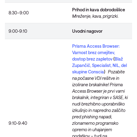
Prihod in kava dobrodošlice
8:30–9:00
Mreženje, kava, prigrizki.
9:00-9:10
Uvodni nagovor
Prisma Access Browser:
Varnost brez omejitev,
dostop brez zapletov
(
Blaž
Zupančič, Specialist, NIL, del
skupine Conscia
)
Pozabite
na počasne VDI rešitve in
izolirane brskalnike! Prisma
Access Browser je prvi varni
brskalnik, integriran v SASE, ki
nudi brezhibno uporabniško
izkušnjo in napredno zaščito
pred phishing napadi,
9:10-9:40
zlonamerno programsko
opremo in uhajanjem
podatkov – tudi na