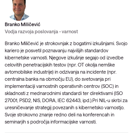
Branko Miličević
Vodja razvoja poslovanja - varnost
Branko Miličević je strokovnjak z bogatimi izkušnjami. Svojo
kariero je posvetil poznavanju najvišjih standardov
kibernetske varnosti. Njegove izkušnje segajo od izvedbe
celovitih penetracijskih testov (npr. OT okolja nemške
avtomobilske industrije) in odzivanja na incidente (npr.
centralna banka na območju EU), do svetovanja pri
implementaciji varnostnih operativnih centrov (SOC) in
skladnosti z mednarodnimi standardi ter direktivami (ISO
27001, PSD2, NIS, DORA, IEC 62443, ipd.).Pri NIL-u skrbi za
uresničevanje strategij povezanih s kibernetsko varnostjo.
Svoje strokovno znanje redno deli na konferencah in
seminarjih s področja informacijske varnosti.