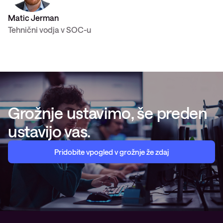
Matic Jerman
Tehnični vodja v SOC-u
Grožnje ustavimo, še preden
ustavijo vas.
Pridobite vpogled v grožnje že zdaj