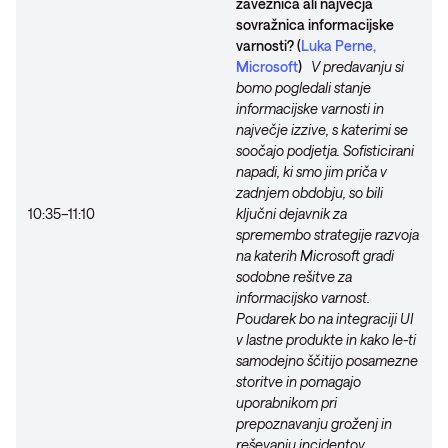
zaveznica ali največja
sovražnica informacijske
varnosti? (
Luka Perne,
Microsoft
)
V predavanju si
bomo pogledali stanje
informacijske varnosti in
največje izzive, s katerimi se
soočajo podjetja. Sofisticirani
napadi, ki smo jim priča v
zadnjem obdobju, so bili
10:35–11:10
ključni dejavnik za
spremembo strategije razvoja
na katerih Microsoft gradi
sodobne rešitve za
informacijsko varnost.
Poudarek bo na integraciji UI
v lastne produkte in kako le-ti
samodejno ščitijo posamezne
storitve in pomagajo
uporabnikom pri
prepoznavanju groženj in
reševanju incidentov.