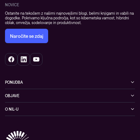
NOVICE
Ostanite na tekočem z našimi najnovejšimi blogi, belimi knjigami in vabili na
dogodke. Pokrivamo ključna področja, kot so kibernetska varnost, hibridni
oblak, omrežja, sodelovanje in produktivnost.
Naročite se zdaj
PONUDBA
Kibernetska varnost
OBJAVE
Omrežje
Dogodki
O NIL-U
Hibridni oblak
Blogi
O podjetju
Sodobno digitalno delovno okolje
Reference
Reference & izjave strank
Izobraževanje
Videi
Partnerji