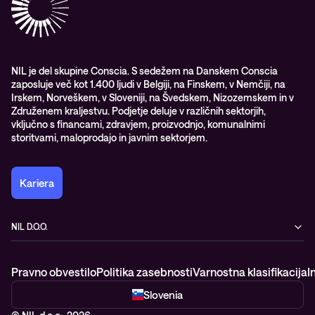
Upravljane IT storitve in podpora
Vodiči
Nagrade & priznanja industrije
Opazljivost
Vodstvo
WORK@NIL
NIL je del skupine Conscia. S sedežem na Danskem Conscia
zaposluje več kot 1.400 ljudi v Belgiji, na Finskem, v Nemčiji, na
Študenti
Irskem, Norveškem, v Sloveniji, na Švedskem, Nizozemskem in v
Trajnost in družbena odgovornost
Združenem kraljestvu. Podjetje deluje v različnih sektorjih,
vključno s financami, zdravjem, proizvodnjo, komunalnimi
storitvami, maloprodajo in javnim sektorjem.
Kariera
NIL D.O.O.
Baragova ulica 5
1000 Ljubljana
Pravno obvestilo
Politika zasebnosti
Varnostna klasifikacija
I
Slovenija
+386 1 4746 500
Slovenia