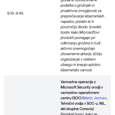
podatke o grožnjah in
proaktivne zmogljivosti za
9:10–9:45
preprečevanje kibernetskih
napadov, preden le-ti
povzročijo škodo. Izvedeli
boste, kako Microsoftovi
produkti pomagajo pri
odkrivanju groženj in tudi
aktivno onemogočajo
zlonamerne akterje, ščitijo
organizacije v velikem
obsegu in krepijo splošno
kibernetsko varnost.
Varnostne operacije z
Microsoft Security orodji v
varnostno-operativnem
centru (SOC) (
Matic Jerman
,
Tehnični vodja v SOC-u, NIL,
del skupine Conscia)
Raziskali bomo, kako se