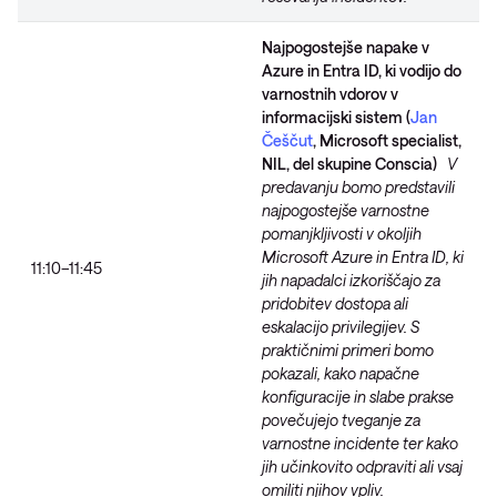
Najpogostejše napake v
Azure in Entra ID, ki vodijo do
varnostnih vdorov v
informacijski sistem
(
Jan
Češčut
, Microsoft specialist,
NIL, del skupine Conscia)
V
predavanju bomo predstavili
najpogostejše varnostne
pomanjkljivosti v okoljih
Microsoft Azure in Entra ID, ki
11:10–11:45
jih napadalci izkoriščajo za
pridobitev dostopa ali
eskalacijo privilegijev. S
praktičnimi primeri bomo
pokazali, kako napačne
konfiguracije in slabe prakse
povečujejo tveganje za
varnostne incidente ter kako
jih učinkovito odpraviti ali vsaj
omiliti njihov vpliv.