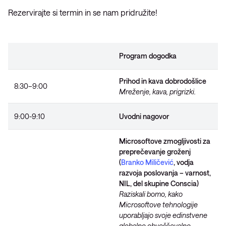
Rezervirajte si termin in se nam pridružite!
Program dogodka
Prihod in kava dobrodošlice
8:30–9:00
Mreženje, kava, prigrizki.
9:00-9:10
Uvodni nagovor
Microsoftove zmogljivosti za
preprečevanje groženj
(
Branko Miličević
, vodja
razvoja poslovanja – varnost,
NIL, del skupine Conscia)
Raziskali bomo, kako
Microsoftove tehnologije
uporabljajo svoje edinstvene
globalne obveščevalne