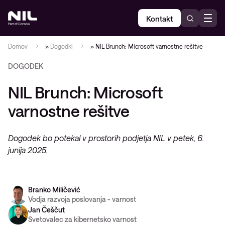
Kontakt
Domov
»
Dogodki
»
NIL Brunch: Microsoft varnostne rešitve
DOGODEK
NIL Brunch: Microsoft
varnostne rešitve
Dogodek bo potekal v prostorih podjetja NIL v petek, 6.
junija 2025.
Branko Miličević
Vodja razvoja poslovanja - varnost
Jan Češčut
Svetovalec za kibernetsko varnost