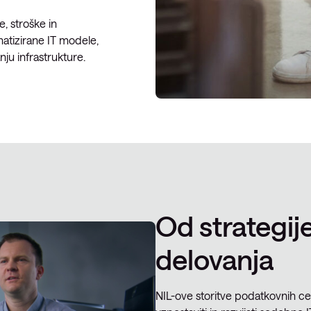
, stroške in
omatizirane IT modele,
nju infrastrukture.
Od strategij
delovanja
NIL-ove storitve podatkovnih ce