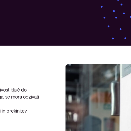
Upravljanje požarne pregrade
Upravljani Microsoft Defender
Upravljana storitev okrevanja po
katastrofi
Upravljanje varnostnih kopij
Upravljana oblačna
infrastruktura
Upravljanje podatkovnega
centra
ivost ključ do
Upravljanje strežniških okolij
a, se mora odzivati
Upravljane storitve za Microsoft
okolje
in prekinitev