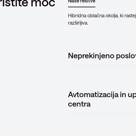
ristite moč
Naše rešitve
Hibridna oblačna okolja, ki raste
razširljiva.
Neprekinjeno poslo
Avtomatizacija in u
centra