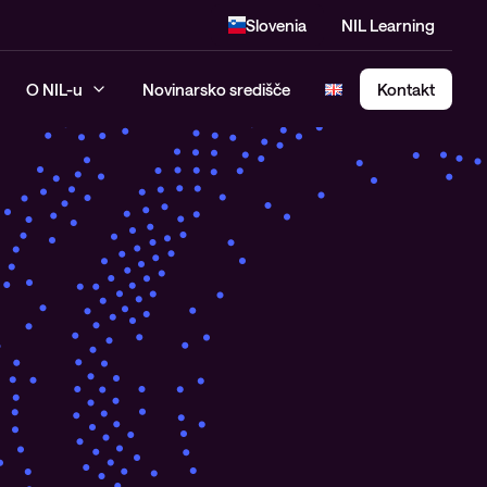
Slovenia
NIL Learning
O NIL-u
Novinarsko središče
Kontakt
SASE – Secure Access Service
Edge