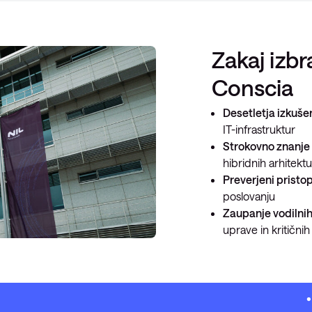
Zakaj izbr
Conscia
Desetletja izkuše
IT-infrastruktur
Strokovno znanje 
hibridnih arhitekt
Preverjeni pristo
poslovanju
Zaupanje vodilnih
uprave in kritičnih 