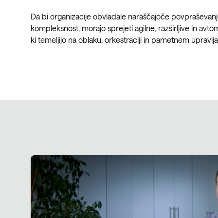
Da bi organizacije obvladale naraščajoče povpraševanje
kompleksnost, morajo sprejeti agilne, razširljive in avt
ki temeljijo na oblaku, orkestraciji in pametnem upravlja