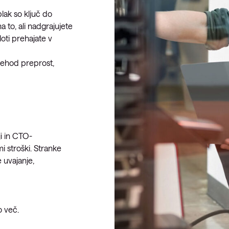
lak so ključ do
a to, ali nadgrajujete
loti prehajate v
rehod preprost,
i in CTO-
imi stroški. Stranke
e uvajanje,
o več.