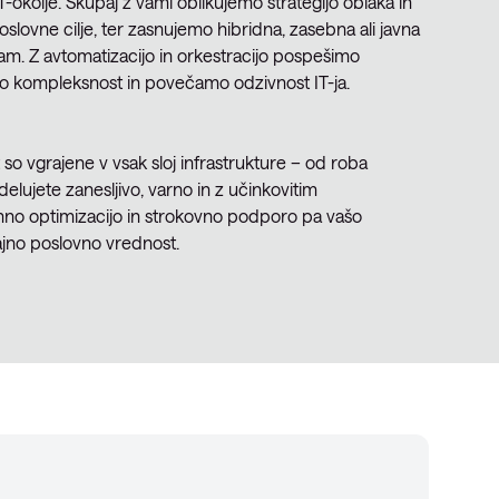
IT-okolje. Skupaj z vami oblikujemo strategijo oblaka in
oslovne cilje, ter zasnujemo hibridna, zasebna ali javna
bam. Z avtomatizacijo in orkestracijo pospešimo
mo kompleksnost in povečamo odzivnost IT-ja.
 so vgrajene v vsak sloj infrastrukture – od roba
elujete zanesljivo, varno in z učinkovitim
no optimizacijo in strokovno podporo pa vašo
ajno poslovno vrednost.