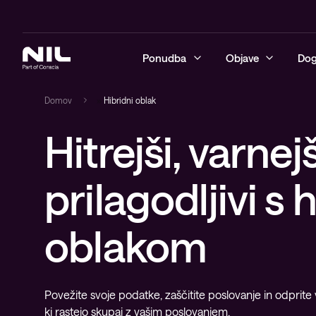
Ponudba
Objave
Dog
Domov
»
Hibridni oblak
Hitrejši, varnejš
Kibernetska varnost
Blogi
Upravljane v
Varna poslo
Neprekinjen
Tečaji
Advanced Se
NIL Asisten
Omrežje
Reference
Varnostne s
Varna progr
Avtomatizaci
Razvoj izobr
prilagodljivi s
Upravljane I
poslovna om
podatkovne
Hibridni oblak
Videi
Upravljanje 
Nadzorne IT 
tehnologij
Varna prost
Oblikovanje
Sodobno digitalno delovno
Vodiči
oblakom
oblaka ter 
okolje
Implementac
Brezžična o
rešitev
generacije
Zasnovano z
Izobraževanje
Operacijski s
Upravljane IT storitve in podpora
Povežite svoje podatke, zaščitite poslovanje in odprite 
ki rastejo skupaj z vašim poslovanjem.