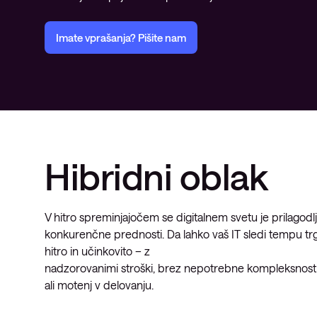
Opazljivost
Imate vprašanja? Pišite nam
Hibridni oblak
V hitro spreminjajočem se digitalnem svetu je prilagodlj
konkurenčne prednosti. Da lahko vaš IT sledi tempu trg
hitro in učinkovito – z
nadzorovanimi stroški, brez nepotrebne kompleksnosti 
ali motenj v delovanju.