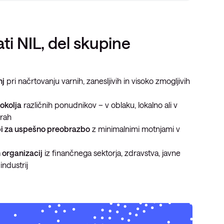
ati NIL, del skupine
nj
pri načrtovanju varnih, zanesljivih in visoko zmogljivih
okolja
različnih ponudnikov – v oblaku, lokalno ali v
urah
pi za uspešno preobrazbo
z minimalnimi motnjami v
 organizacij
iz finančnega sektorja, zdravstva, javne
industrij