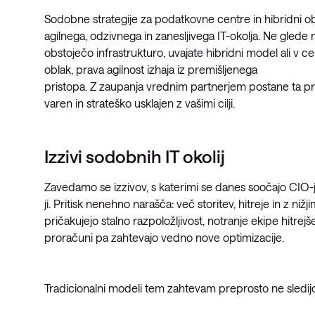
Sodobne strategije za podatkovne centre in hibridni ob
agilnega, odzivnega in zanesljivega IT-okolja. Ne glede n
obstoječo infrastrukturo, uvajate hibridni model ali v ce
oblak, prava agilnost izhaja iz premišljenega
pristopa. Z zaupanja vrednim partnerjem postane ta p
varen in strateško usklajen z vašimi cilji.
Izzivi sodobnih IT okolij
Zavedamo se izzivov, s katerimi se danes soočajo CIO-j
ji. Pritisk nenehno narašča: več storitev, hitreje in z nižj
pričakujejo stalno razpoložljivost, notranje ekipe hitrejš
proračuni pa zahtevajo vedno nove optimizacije.
Tradicionalni modeli tem zahtevam preprosto ne sledij