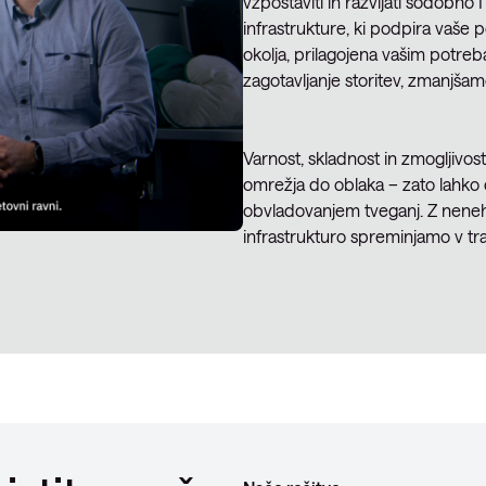
vzpostaviti in razvijati sodobno 
infrastrukture, ki podpira vaše p
okolja, prilagojena vašim potre
zagotavljanje storitev, zmanjša
Varnost, skladnost in zmogljivost
omrežja do oblaka – zato lahko d
obvladovanjem tveganj. Z neneh
infrastrukturo spreminjamo v tr